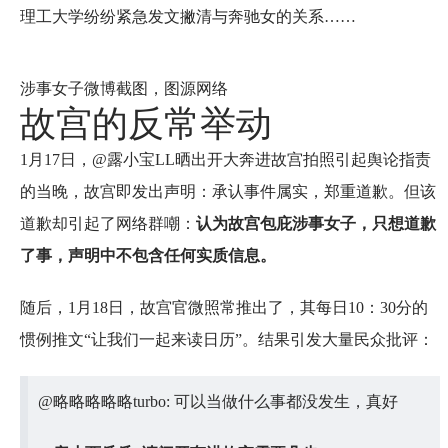
理工大学纷纷紧急发文撇清与奔驰女的关系……
涉事女子微博截图，图源网络
故宫的反常举动
1月17日，@露小宝LL晒出开大奔进故宫拍照引起舆论指责
的当晚，故宫即发出声明：承认事件属实，郑重道歉。但该
道歉却引起了网络群嘲：
认为故宫包庇涉事女子，只想道歉
了事，声明中不包含任何实质信息。
随后，1月18日，故宫官微照常推出了，其每日10：30分的
惯例推文“让我们一起来读日历”。结果引发大量民众批评：
@略略略略略turbo: 可以当做什么事都没发生，真好