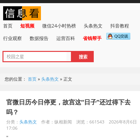
首页
短视频
微信24小时热榜
头条热文
抖音教程
行业观察
数据报告
运营百科
省钱帮手
您的位置：
首页
»
头条热文
»
正文
官微日历今日停更，故宫这“日子”还过得下去
吗？
分类：
头条热文
作者：纵相新闻
浏览：661543
2026年8月6日
17:06
"