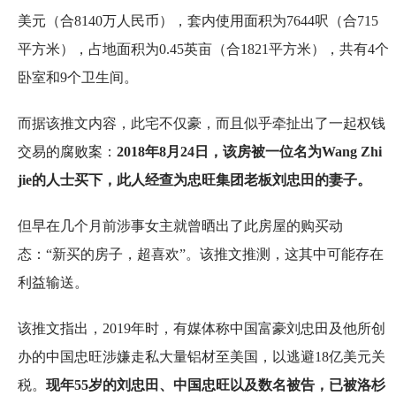
美元（合8140万人民币），套内使用面积为7644呎（合715
平方米），占地面积为0.45英亩（合1821平方米），共有4个
卧室和9个卫生间。
而据该推文内容，此宅不仅豪，而且似乎牵扯出了一起权钱
交易的腐败案：
2018年8月24日，该房被一位名为Wang Zhi
jie的人士买下，此人经查为忠旺集团老板刘忠田的妻子。
但早在几个月前涉事女主就曾晒出了此房屋的购买动
态：“新买的房子，超喜欢”。该推文推测，这其中可能存在
利益输送。
该推文指出，2019年时，有媒体称中国富豪刘忠田及他所创
办的中国忠旺涉嫌走私大量铝材至美国，以逃避18亿美元关
税。
现年55岁的刘忠田、中国忠旺以及数名被告，已被洛杉