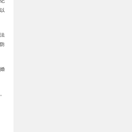
记
以
法
防
婚
。