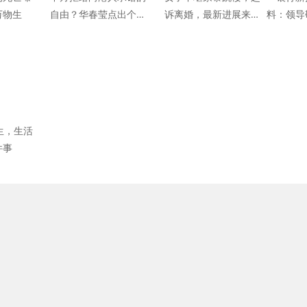
万物生
自由？华春莹点出个问
诉离婚，最新进展来
料：领导
题要蓬佩奥作答
了！
众抽耳光
实，扣罚
半生，生活
件事