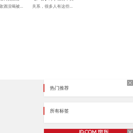
敬酒没喝被当
关系，很多人有这些认
，回应：属
识误区！
工资
热门推荐
所有标签