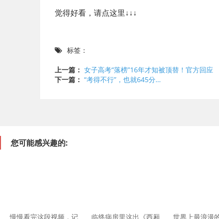
觉得好看，请点这里↓↓↓
标签：
上一篇：
女子高考“落榜”16年才知被顶替！官方回应
下一篇：
“考得不行”，也就645分…
您可能感兴趣的:
慢慢看完这段视频，记
临终病房里这出《西厢
世界上最浪漫