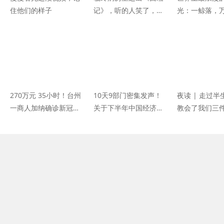
住他们的样子
记》，听的人笑了，唱
光：一鲸落，
的人却哭了……
270万元 35小时！台州
10天9部门密集发声！
夜读 | 走过
一商人加纳确诊新冠肺
关于下半年中国经济，
教会了我们三
炎包机回国治疗
这些研判很重要！