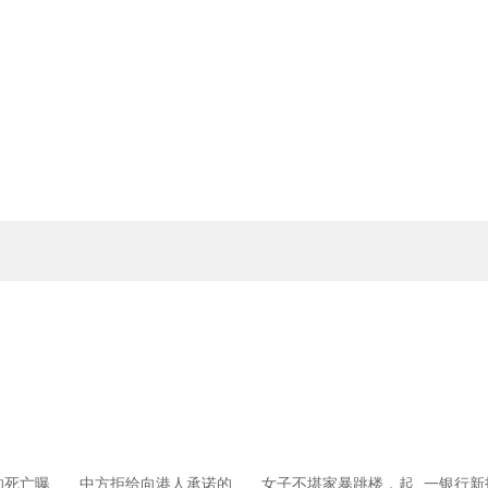
的死亡曝
中方拒给向港人承诺的
女子不堪家暴跳楼，起
一银行新