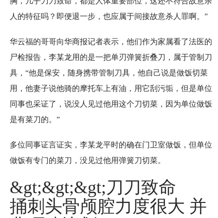
胸，几乎刀刀致命，都是人体重要部位，这还不符合故意杀
人的特征吗？即便退一步，也应属于间接故意杀人罪啊。”
华云福的哥哥向华商报记者表示，他们作为家属看了法医的
尸检报告，李某龙用的是一把单刃弹簧折叠刀，属于管制刀
具，“他是保安，随身携带管制刀具，他自己说是做饭切菜
用，他妻子说他骑的摩托车上有油，用它刮污垢，但是单位
同事也采证了，说没人见过他用这个刀切菜，因为单位做饭
是有菜刀的。”
多位同事证言证实，李某龙平时的确在门卫室做饭，但单位
做饭有专门的菜刀，没见过他用弹簧刀切菜。
&gt;&gt;&gt;刀刀致命
捅刺头骨颅腔力度很大 并