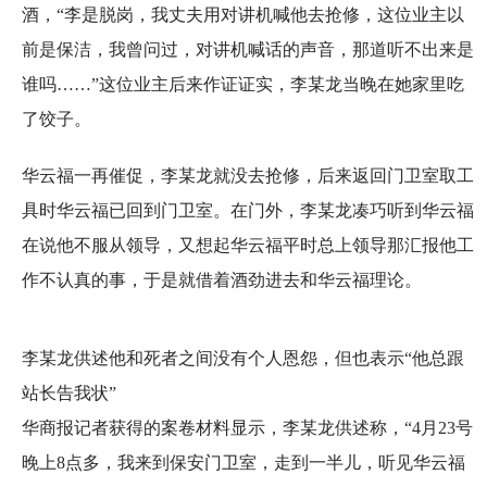
酒，“李是脱岗，我丈夫用对讲机喊他去抢修，这位业主以
前是保洁，我曾问过，对讲机喊话的声音，那道听不出来是
谁吗……”这位业主后来作证证实，李某龙当晚在她家里吃
了饺子。
华云福一再催促，李某龙就没去抢修，后来返回门卫室取工
具时华云福已回到门卫室。在门外，李某龙凑巧听到华云福
在说他不服从领导，又想起华云福平时总上领导那汇报他工
作不认真的事，于是就借着酒劲进去和华云福理论。
李某龙供述他和死者之间没有个人恩怨，但也表示“他总跟
站长告我状”
华商报记者获得的案卷材料显示，李某龙供述称，“4月23号
晚上8点多，我来到保安门卫室，走到一半儿，听见华云福