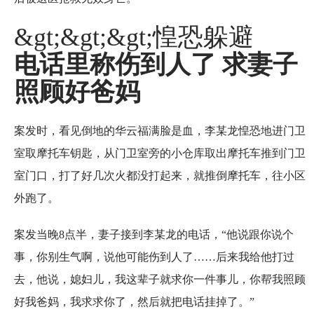
&gt;&gt;&gt;惶恐躲避
电话里称伤到人了 求妻子
照顾好爸妈
案发时，看见倒地的华云福满脸是血，李某龙惶恐地进门卫
室取摩托车钥匙，从门卫室旁的小仓库取出摩托车推到门卫
室门口，打了好几次火都没打起来，就推倒摩托车，往小区
外跑了。
案发当晚8点半，妻子接到李某龙的电话，“他说跟你说个
事，你别生气啊，说他可能伤到人了……后来我给他打过
去，他说，媳妇儿，我这辈子就求你一件事儿，你帮我照顾
好我爸妈，我求求你了，然后就把电话挂掉了。”