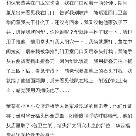
和保安董某在门卫室唠嗑，我在门口站着一两分钟，期间，
董某出来看见我在门口，告诉我别吱声，随后返回门卫室，
华问董我去干什么了，还没有回来，我又没抱他家孩子下
井，进屋我就问华，你说谁呢？华就用手推了我一下，我也
用手推他，他用拳头打我太阳穴一下，我俩就厮打，董在中
间拉架，后来我被华推到门卫室门口又用拳头打我，我随手
从右侧裤兜掏出折叠刀，因为华比较高，我用折叠刀往上捅
了三四下后，看见华蹲下，感觉他要拿地上的石头打我，我
就踹了他侧面两脚，后来看见他趴在地上，附近的地上有
血，感觉我用刀捅伤他了……”
董某和小区小卖店老板等人是案发现场的目击者，他们作证
称，当时华云福头部全是血，闭着眼睛呼哧呼哧喘气，他们
从店里取了3包卫生纸，堵头部太阳穴出血的部位，华云福
后被送医抢救无效身亡。