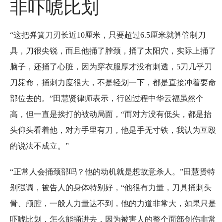
非吓唬比划
“这把弹簧刀刃长近10厘米，只要超过6.5厘米就算管制刀
具，刀很尖锐，而且他捅了脖颈，捅了太阳穴，实际上捅了
脑子，还捅了心脏，因为穿衣服厚才没有刺透，5刀几乎刀
刀毙命，捅刺力度很大，不是轻划一下，都是直接冲着要命
部位去的。”田慧贤律师表示，行凶过程中华云福虽然个
高，但一直是挨打的被动局面，“而对方没有低头，都是抬
头仰头看着他，对方手里有刀，他是手无寸铁，我认为互殴
的说法不成立。”
“正常人会捅颈部吗？他的动机就是想故意杀人。”田慧贤特
别强调，被告人的身体特别好，“他很有力量，刀具捅刺头
骨、颅腔，一般人力量达不到，他的力道非常大，如果只是
吓唬比划，怎么能捅进去，因为被害人的整个面部创伤非常