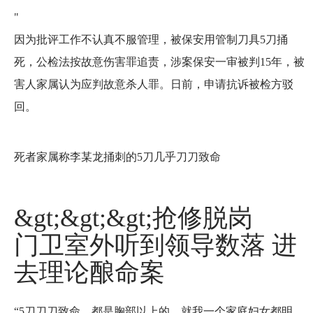
"
因为批评工作不认真不服管理，被保安用管制刀具5刀捅
死，公检法按故意伤害罪追责，涉案保安一审被判15年，被
害人家属认为应判故意杀人罪。日前，申请抗诉被检方驳
回。
死者家属称李某龙捅刺的5刀几乎刀刀致命
&gt;&gt;&gt;抢修脱岗
门卫室外听到领导数落 进
去理论酿命案
“5刀刀刀致命，都是胸部以上的，就我一个家庭妇女都明