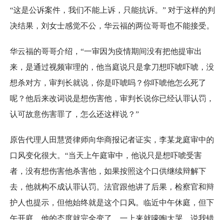
“这是公诉案件，我们不能上诉，只能抗诉。” 对于这样的判
决结果，刘女士感觉不公，华云福的两位哥哥也不能接受。
华云福的哥哥介绍，“一审因为疫情期间没有把他提审出
来，是通过视频审理的，他当庭说只是拿刀想吓唬吓唬，没
想杀对方，审判长就说，你是吓唬吗？你吓唬他怎么死了
呢？他后来改词说是想伤害他，审判长说你已经认罪认罚，
认可故意伤害罪了，怎么还这样说？”
原告代理人田慧贤律师向华商报记者证实，李某龙庭审中的
口风变化很大。“当天上午庭审中，他说只是想吓唬受害
者，没有想伤害他杀害他，如果按照这个口供继续辩解下
去，他就构不成认罪认罚。法官跟他讲了后果，检察官和辩
护人也提示，但他始终就是这个口风。临近中午休庭，但下
午开庭，他的态度就完全变了，一上来就嚎啕大哭，说我错