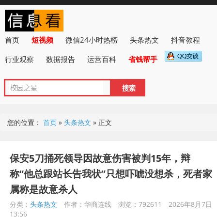
首页
短视频
微信24小时热榜
头条热文
抖音教程
行业观察
数据报告
运营百科
省钱帮手
您的位置：
首页
»
头条热文
»
正文
保安5刀捅死领导因故意伤害被判15年，辩
称“他总跟站长告我状”只想吓唬没想杀，死者家
属称是故意杀人
分类：
头条热文
作者：华商连线
浏览：792611
2026年8月7日
13:56