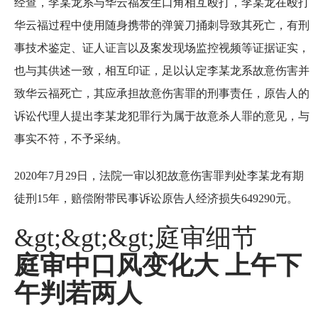
经查，李某龙系与华云福发生口角相互殴打，李某龙在殴打
华云福过程中使用随身携带的弹簧刀捅刺导致其死亡，有刑
事技术鉴定、证人证言以及案发现场监控视频等证据证实，
也与其供述一致，相互印证，足以认定李某龙系故意伤害并
致华云福死亡，其应承担故意伤害罪的刑事责任，原告人的
诉讼代理人提出李某龙犯罪行为属于故意杀人罪的意见，与
事实不符，不予采纳。
2020年7月29日，法院一审以犯故意伤害罪判处李某龙有期
徒刑15年，赔偿附带民事诉讼原告人经济损失649290元。
&gt;&gt;&gt;庭审细节
庭审中口风变化大 上午下
午判若两人