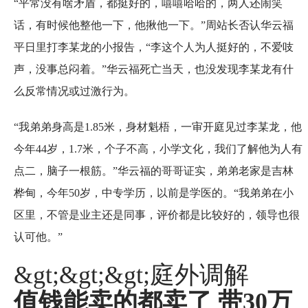
“平常没有啥矛盾，都挺好的，嘻嘻哈哈的，两人还闹笑
话，有时候他整他一下，他揪他一下。”周站长否认华云福
平日里打李某龙的小报告，“李这个人为人挺好的，不爱吱
声，没事总闷着。”华云福死亡当天，也没发现李某龙有什
么反常情况或过激行为。
“我弟弟身高是1.85米，身材魁梧，一审开庭见过李某龙，他
今年44岁，1.7米，个子不高，小学文化，我们了解他为人有
点二，脑子一根筋。”华云福的哥哥证实，弟弟老家是吉林
桦甸，今年50岁，中专学历，以前是学医的。“我弟弟在小
区里，不管是业主还是同事，评价都是比较好的，领导也很
认可他。”
&gt;&gt;&gt;庭外调解
值钱能卖的都卖了 带30万