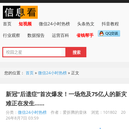
首页
短视频
微信24小时热榜
头条热文
抖音教程
行业观察
数据报告
运营百科
省钱帮手
您的位置：
首页
»
微信24小时热榜
»
正文
新冠“后遗症”首次爆发！一场危及75亿人的新灾
难正在发生……
分类：
微信24小时热榜
作者：爱折腾的壹休
浏览：101802
20
26年8月7日 03:59