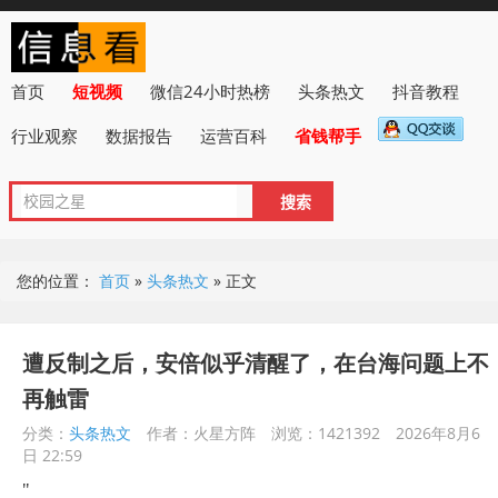
首页
短视频
微信24小时热榜
头条热文
抖音教程
行业观察
数据报告
运营百科
省钱帮手
您的位置：
首页
»
头条热文
»
正文
遭反制之后，安倍似乎清醒了，在台海问题上不
再触雷
分类：
头条热文
作者：火星方阵
浏览：1421392
2026年8月6
日 22:59
"