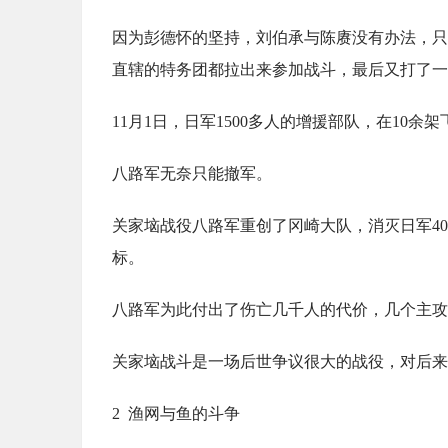
因为彭德怀的坚持，刘伯承与陈赓没有办法，只
直辖的特务团都拉出来参加战斗，最后又打了一
11月1日，日军1500多人的增援部队，在10
八路军无奈只能撤军。
关家垴战役八路军重创了冈崎大队，消灭日军4
标。
八路军为此付出了伤亡几千人的代价，几个主攻
关家垴战斗是一场后世争议很大的战役，对后来
2 渔网与鱼的斗争