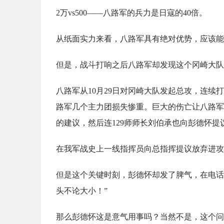
2万vs500——八路军的兵力是日寇的40倍。
从纸面实力来看，八路军具有绝对优势，应该能
但是，战斗打响之后八路军却发现这个冈崎大队
八路军从10月29日对冈崎大队发起总攻，连
路军几个主力团损失惨重。巨大的伤亡让八路军
的建议，然后连129师师长刘伯承也向彭德怀
在我军战史上一线指挥员向总指挥提议放弃进攻
但是这个关键时刻，彭德怀却发了脾气，在电话
头不论大小！”
那么彭德怀这是意气用事吗？当然不是，这个问