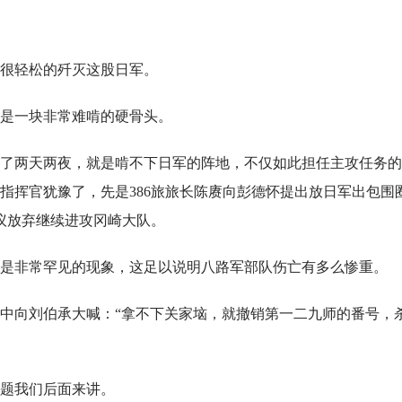
很轻松的歼灭这股日军。
是一块非常难啃的硬骨头。
续打了两天两夜，就是啃不下日军的阵地，不仅如此担任主攻任务
指挥官犹豫了，先是386旅旅长陈赓向彭德怀提出放日军出包围
提议放弃继续进攻冈崎大队。
是非常罕见的现象，这足以说明八路军部队伤亡有多么惨重。
中向刘伯承大喊：“拿不下关家垴，就撤销第一二九师的番号，
题我们后面来讲。