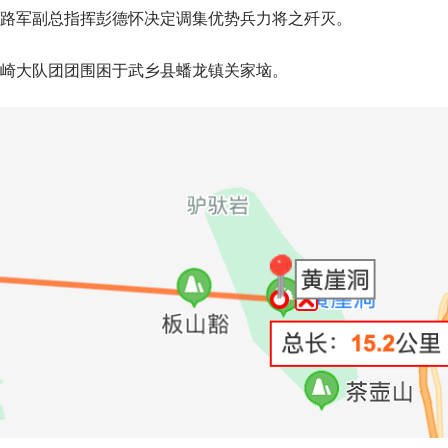
路军副总指挥彭德怀决定调集优势兵力将之歼灭。
冈崎大队团团围困于武乡县蟠龙镇关家垴。