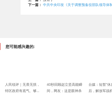
下一篇：
中共中央印发《关于调整预备役部队领导体
您可能感兴趣的:
人民锐评｜无畏无惧，
40秒回顾赵立坚高能瞬
台媒：短暂“休
特区政府有底气、够硬
间，网友：这是眼神杀
后，解放军战
气！
第7次现身台湾
域