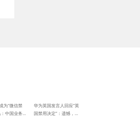
成为“微信禁
华为英国发言人回应“英
品：中国业务离
国禁用决定”：遗憾，华
为在英国的未来发展被
政治化