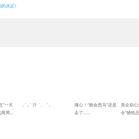
制的决定》
息”一天
, ˊ , ˊ 汗 `、 `、
痛心！“救命恩马”还是
美企担心
机两周内
走了……
令”牺牲
西南空
不开微信