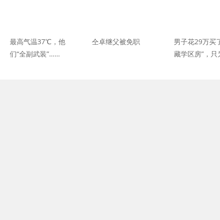
最高气温37℃，他
仝卓继父被免职
男子花29万买
们“全副武装”……
藏学区房”，只
子参加西藏高
悲剧了