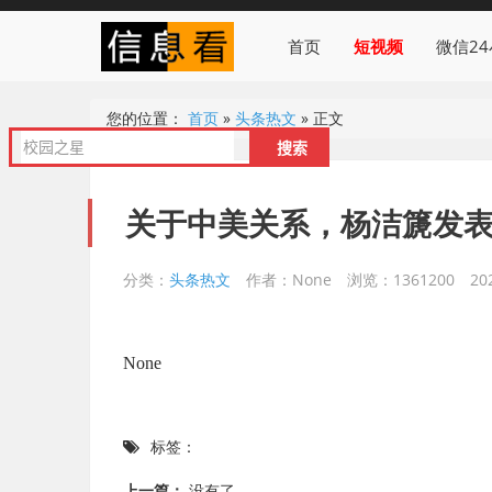
首页
短视频
微信2
您的位置：
首页
»
头条热文
»
正文
关于中美关系，杨洁篪发
分类：
头条热文
作者：None
浏览：1361200
20
None
标签：
上一篇：
没有了