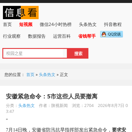
首页
短视频
微信24小时热榜
头条热文
抖音教程
行业观察
数据报告
运营百科
省钱帮手
您的位置：
首页
»
头条热文
»
正文
安徽紧急命令：5市这些人员要撤离
分类：
头条热文
作者：陕视新闻
浏览：2704
2026年8月7日 0
3:47
"
7月14日晚，安徽省防汛抗旱指挥部发出紧急命令，
要求安