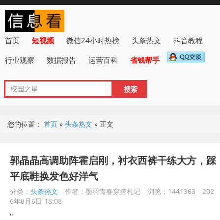
首页
短视频
微信24小时热榜
头条热文
抖音教程
行业观察
数据报告
运营百科
省钱帮手
您的位置：
首页
»
头条热文
»
正文
郭晶晶高调助阵霍启刚，衬衣西裤干练大方，踩
平底鞋换发色好洋气
分类：
头条热文
作者：墨羽青春穿搭札记
浏览：1441363
202
6年8月6日 18:08
"