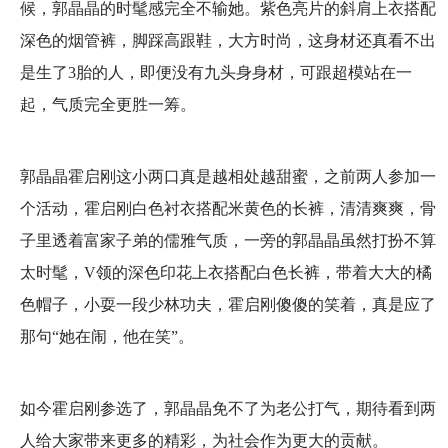
候，郭晶晶的时髦感完全不输她。紫色亮片的斜肩上衣搭配
深色的烟管裤，脚踩高跟鞋，大方时尚，这身材还真看不出
是生了3胎的人，即便没有九头身身材，可跟超模站在一
起，气质完全更胜一筹。
郭晶晶霍启刚这小两口真是越相处越甜蜜，之前两人参加一
个活动，霍启刚白色衬衣搭配米黄色的长裤，清清爽爽，骨
子里透着富家子弟的儒雅气质，一旁的郭晶晶虽然打扮不算
太时髦，V领的深色印花上衣搭配白色长裤，带着大大的橘
色帽子，小耍一段少林功夫，霍启刚傻傻的笑着，真是应了
那句“她在闹，他在笑”。
如今霍启刚参选了，郭晶晶免不了为老公打气，期待看到两
人给大家带来更多的精彩，为社会作为更大的贡献。