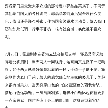
要说豪门里最受大家欢迎的那肯定非郭晶晶莫属了，不同于
其他豪门阔太的各种讲究，郭晶晶婚前婚后完全没什么变
化，依旧还是那么朴素，作为国宝级跳水运动员，嫁入豪门
还能如此低调，行事不张扬，很有社会感，换做谁不喜欢
呢。
7月23日，霍启刚参选香港立法会换届选举，郭晶晶高调助
阵老公霍启刚，当天两人一同现身，这画面真是撒了一把狗
粮，如今两人就是好像是粘着的一样，手牵手形影不离。霍
启刚作为豪门子弟，给人的感觉确实地主家的傻儿子，笑起
来很有感染力。当天身穿白色的T恤搭配蓝色的西装套装，
搭配白色运动鞋，一身清爽利落，选择小白鞋比起皮鞋更多
一点亲民感，同时呼应了身上的白T恤，这身造型着实给