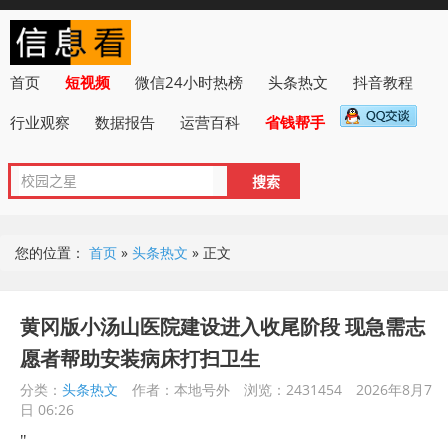
首页
短视频
微信24小时热榜
头条热文
抖音教程
行业观察
数据报告
运营百科
省钱帮手
您的位置：
首页
»
头条热文
»
正文
黄冈版小汤山医院建设进入收尾阶段 现急需志
愿者帮助安装病床打扫卫生
分类：
头条热文
作者：本地号外
浏览：2431454
2026年8月7
日 06:26
"