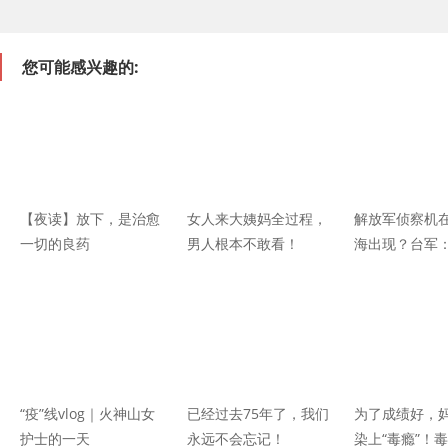
您可能感兴趣的:
【夜读】放下，是治愈
女人来大姨妈全过程，
解放军侦察机
一切的良药
男人根本不敢看！
海出现？台军
握海空动态，
“疫”线vlog｜火神山女
已经过去75年了，我们
为了成绩好，
护士的一天
永远不会忘记！
染上“毒瘾”！