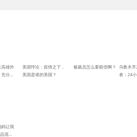
在高雄外
美国悖论：疫情之下，
被裁员怎么要赔偿啊？
乌鲁木齐
：充分掌
美国是谁的美国？
者：24
并无异常
动快一点
安全
妈妈让我
毒品混在