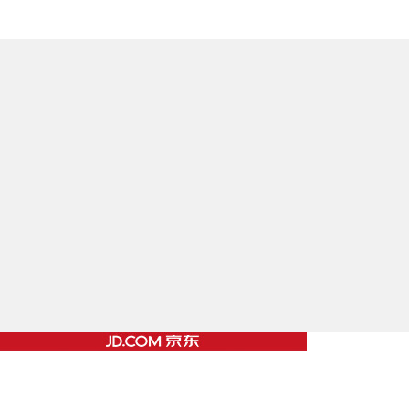
奶茶里，多名0
害！