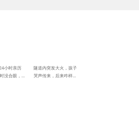
24小时亲历
隧道内突发大火，孩子
小时没合眼，行
哭声传来，后来咋样
这座城市就更
了？