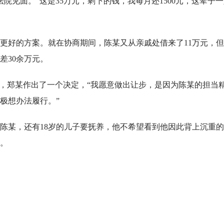
院见面。“这是35万元，剩下的钱，我每月还1500元，这辈子
更好的方案。就在协商期间，陈某又从亲戚处借来了11万元，
差30余万元。
际，郑某作出了一个决定，“我愿意做出让步，是因为陈某的担当
极想办法履行。”
陈某，还有18岁的儿子要抚养，他不希望看到他因此背上沉重
和。