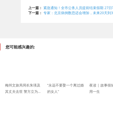
上一篇：
紧急通知！全市公务人员提前结束假期 27
下一篇：
专家：北京病例数恐还会增加，未来20天到3
您可能感兴趣的:
梅州文旅局局长朱瑛及
“永远不要娶一个离过婚
夜读 | 故事
其丈夫去世 警方立为刑
的女人”
用一生
事案件