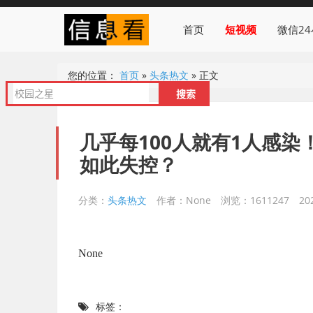
首页
短视频
微信2
您的位置：
首页
»
头条热文
»
正文
几乎每100人就有1人感
如此失控？
分类：
头条热文
作者：None
浏览：1611247
20
None
标签：