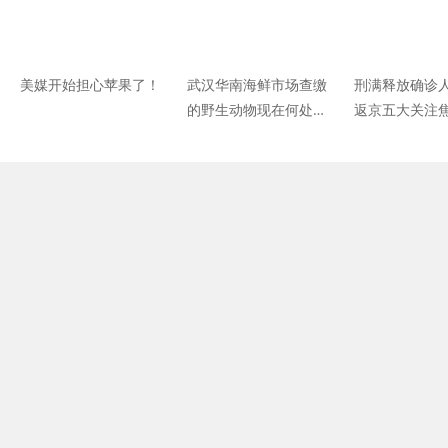
美媒开始担心苹果了！
武汉华南海鲜市场查缴
刑满释放确诊
的野生动物现在何处？
返京五大关注焦
如何处置？律师申请公
个女人不简单”
开调查结果
为涉嫌违反疫
律应担责