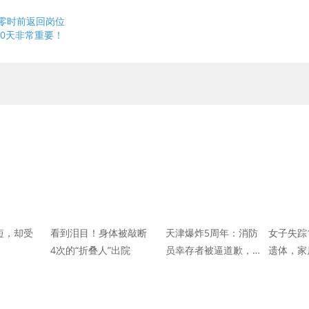
日零时前返回岗位
0天非常重要！
很短，却受
看到泪目！身体被敲断
天津爆炸5周年：消防
女子失踪
4次的“折叠人”出院
员幸存者被逼道歉，烧
遗体，家
掉了千万中国人的脸面
害怕感染
出走