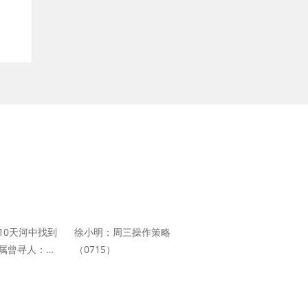
10天河中找到
徐小明：周三操作策略
属曾寻人：她
（0715）
病毒传给家人