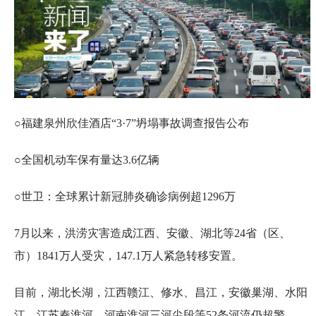
○福建泉州欣佳酒店“3·7”坍塌事故调查报告公布
○全国机动车保有量达3.6亿辆
○世卫：全球累计新冠肺炎确诊病例超1296万
7月以来，洪涝灾害造成江西、安徽、湖北等24省（区、
市）1841万人受灾，147.1万人紧急转移安置。
目前，湖北长湖，江西赣江、修水、昌江，安徽巢湖、水阳
江，江苏秦淮河，河南淮河三河尖段等52条河流仍超警。