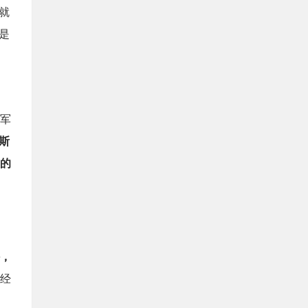
就
是
军
斯
的
外，
经