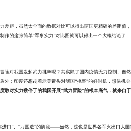
力差距，虽然太全面的数据对比可以得出两国更精确的差距值，
制作的这张简单“军事实力”对比图就可以得出一个大概结论了—
冒险对我国发起武力挑衅呢？其实除了国内疫情无力控制、自然
盾外；印度还想趁着老美带头对我国“挑事”的好时机，想借机会
印度敢对实力数倍于的我国开展“武力冒险”的根本底气，就来自
靠进口”、“万国造”的阶段——当然，这也是世界各军火出口大国