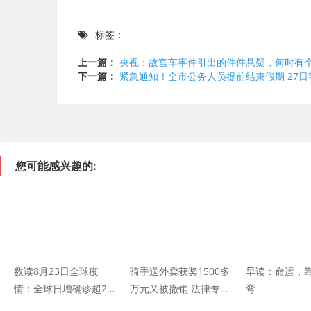
标签：
上一篇：
央视：故宫车事件引出的件件悬疑，何时有
下一篇：
紧急通知！全市公务人员提前结束假期 27
您可能感兴趣的:
数读8月23日全球疫
骑手送外卖获奖1500多
早读：命运，
情：全球日增确诊超23
万元又被撤销 法律专
弯
万例 累计逾2356万例
家：不能一扣了之