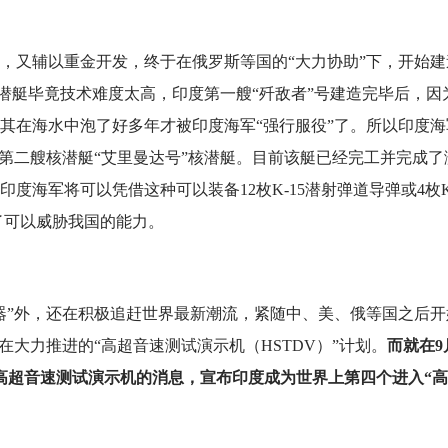
，又辅以重金开发，终于在俄罗斯等国的“大力协助”下，开始建
核潜艇毕竟技术难度太高，印度第一艘“歼敌者”号建造完毕后，因
其在海水中泡了好多年才被印度海军“强行服役”了。所以印度海
度第二艘核潜艇“艾里曼达号”核潜艇。目前该艇已经完工并完成了
印度海军将可以凭借这种可以装备12枚K-15潜射弹道导弹或4枚K
备了可以威胁我国的能力。
器”外，还在积极追赶世界最新潮流，紧随中、美、俄等国之后开
在大力推进的“高超音速测试演示机（HSTDV）”计划。
而就在9
高超音速测试演示机的消息，宣布印度成为世界上第四个进入“