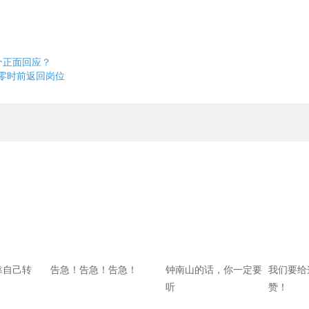
个正面回应？
日零时前返回岗位
靠自己转
告急！告急！告急！
钟南山的话，你一定要
我们要给
听
赞！