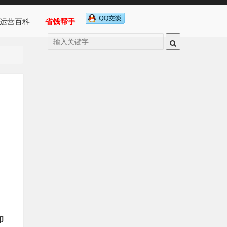
运营百科
省钱帮手
印