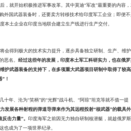
后，就开始积极推进军事改革。其中莫迪“军改”最重要的内容，
采购外国武器装备时，还要卖方转移技术给印度军工企业；即便不
度本土企业在印度当地联合建立生产线进行生产交付。
将会得到极大的技术实力提升，逐步具备独立研制、生产、维护
”的恶名。
经过这些年的发展，印度本土军工科研实力，也在俄罗
维护武器装备的支持下，在多项重大武器项目研制中取得了较高
器”！
几十年、沦为“笑柄”的“光辉”战斗机、“阿琼”坦克等就不值一提
大力发展各种射程的弹道导弹来作为其远程投射“核武器”的载具
核反击力量”。
印度海军之前因无力独自研制核潜艇，就趁俄罗斯
—这也成为了一项世界纪录。