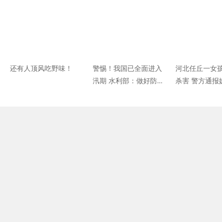
美国新增逾3万例
还有人顶风吃野味！
警惕！我国已全面进入
河北任丘一女
汛期 水利部：做好防大
杀害 警方通报
汛准备
抓