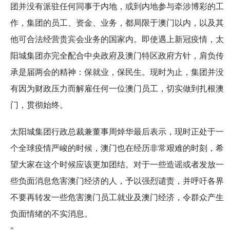
团并没有派驻任何同事于内地，或到内地参与牵涉博彩的工
作，集团的员工、资金、业务，都局限于澳门以内，以及其
他可合法经营贵宾会业务的国家内。即使遇上新冠疫情，太
阳城集团亦完全配合中央政府及澳门特区政府方针，肩负传
承是届两会的精神：保就业，保民生。现时为止，集团并没
有因为财政压力而解雇任何一位澳门员工，切实做到扎根澳
门，贯彻始终。
太阳城集团行政总裁兼董事周焯华最后表示，现时正处于一
个全球疫情严峻的时候，澳门也在经历非常艰难的时刻，希
望大家在这个时候应该更加团结。对于一些造谣或者发放一
些负面消息危害澳门经济的人，予以强烈谴责，并呼吁各界
不要再转发一些危害澳门员工就业及澳门经济，令群众产生
负面情绪的不实消息。