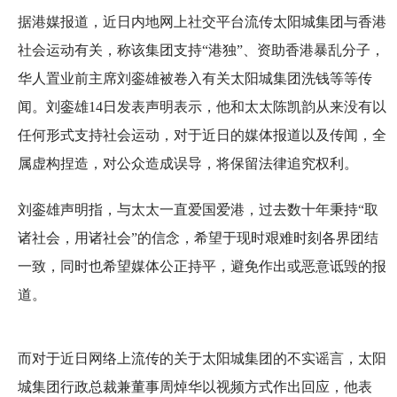
据港媒报道，近日内地网上社交平台流传太阳城集团与香港
社会运动有关，称该集团支持“港独”、资助香港暴乱分子，
华人置业前主席刘銮雄被卷入有关太阳城集团洗钱等等传
闻。刘銮雄14日发表声明表示，他和太太陈凯韵从来没有以
任何形式支持社会运动，对于近日的媒体报道以及传闻，全
属虚构捏造，对公众造成误导，将保留法律追究权利。
刘銮雄声明指，与太太一直爱国爱港，过去数十年秉持“取
诸社会，用诸社会”的信念，希望于现时艰难时刻各界团结
一致，同时也希望媒体公正持平，避免作出或恶意诋毁的报
道。
而对于近日网络上流传的关于太阳城集团的不实谣言，太阳
城集团行政总裁兼董事周焯华以视频方式作出回应，他表