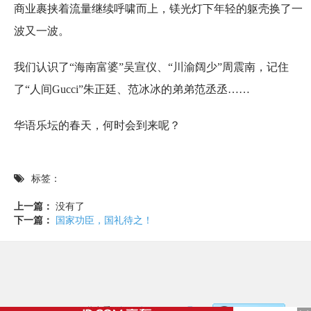
商业裹挟着流量继续呼啸而上，镁光灯下年轻的躯壳换了一
波又一波。
我们认识了“海南富婆”吴宣仪、“川渝阔少”周震南，记住
了“人间Gucci”朱正廷、范冰冰的弟弟范丞丞……
华语乐坛的春天，何时会到来呢？
标签：
上一篇：
没有了
下一篇：
国家功臣，国礼待之！
©2017 - 2020 / 信息看 /
粤ICP备17153186号-2
，