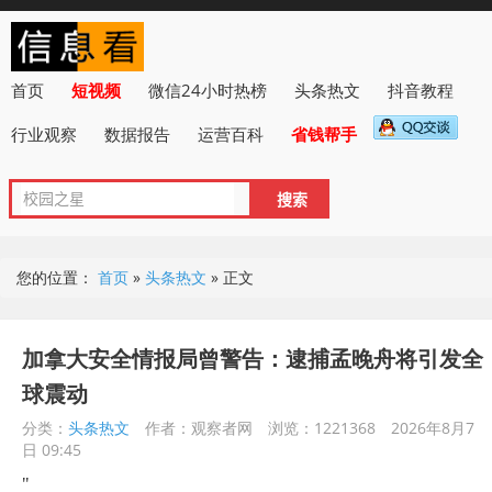
首页
短视频
微信24小时热榜
头条热文
抖音教程
行业观察
数据报告
运营百科
省钱帮手
您的位置：
首页
»
头条热文
»
正文
加拿大安全情报局曾警告：逮捕孟晚舟将引发全
球震动
分类：
头条热文
作者：观察者网
浏览：1221368
2026年8月7
日 09:45
"