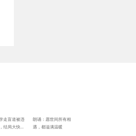
学走盲道被违
朗诵：愿世间所有相
，结局大快人
遇，都溢满温暖