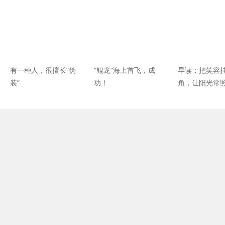
有一种人，很擅长“伪
“鲲龙”海上首飞，成
早读：把笑容
装”
功！
角，让阳光常