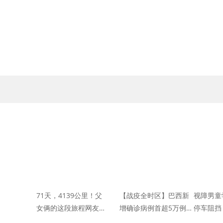
71天，4139公里！父
【战疫全时区】巴西新
视障男童
女俩的这段旅程网友直
增确诊病例首超5万例
停车阻挡
呼羡慕
累计确诊逾103万例
心！