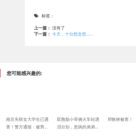
标签：
上一篇：
没有了
下一篇：
今天，十分想念您……
您可能感兴趣的:
南京失联女大学生已遇
双胞胎小哥俩火车站洒
邓恢林被查！
害！警方通报：被男友
泪分别，患病的弟弟：
等人合谋杀害并埋尸
我怕我以后看不到你了