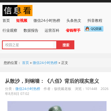
首页
短视频
微信24小时热榜
头条热文
抖音教程
行业观察
数据报告
运营百科
省钱帮手
您的位置：
首页
»
微信24小时热榜
»
正文
从散沙，到铜墙：《八佰》背后的现实意义
分类：
微信24小时热榜
作者：饭统戴老板
浏览：101448
2026
年8月8日 07:02