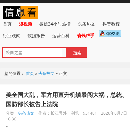
首页
短视频
微信24小时热榜
头条热文
抖音教程
行业观察
数据报告
运营百科
省钱帮手
您的位置：
首页
»
头条热文
»
正文
美全国大乱，军方用直升机镇暴闯大祸，总统、
国防部长被告上法院
分类：
头条热文
作者：长江号外
浏览：931481
2026年8月7日
16:36
"