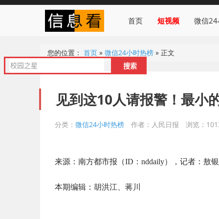
首页
短视频
微信2
您的位置：
首页
»
微信24小时热榜
»
正文
见到这10人请报警！最小的
分类：
微信24小时热榜
作者：人民日报
浏览：101
来源：南方都市报（ID：nddaily），记者：敖
本期编辑：胡洪江、蒋川