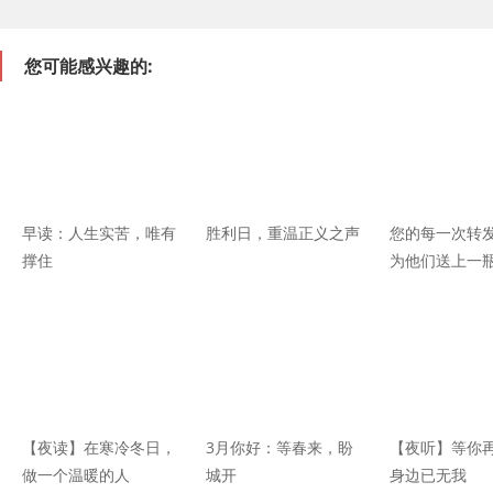
您可能感兴趣的:
早读：人生实苦，唯有
胜利日，重温正义之声
您的每一次转发
撑住
为他们送上一瓶
【夜读】在寒冷冬日，
3月你好：等春来，盼
【夜听】等你
做一个温暖的人
城开
身边已无我