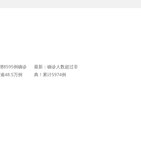
增8595例确诊
最新：确诊人数超过非
逾48.5万例
典！累计5974例