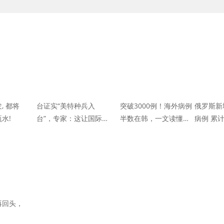
, 都将
台证实“美特种兵入
突破3000例！海外病例
俄罗斯新
水!
台”，专家：这让国际社
半数在韩，一文读懂韩
病例 累计
会明白，如台海发生不
国疫情是如何发展的
测，责任在美国和台当
局
再回头，