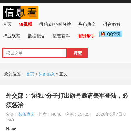
首页
短视频
微信24小时热榜
头条热文
抖音教程
行业观察
数据报告
运营百科
省钱帮手
您的位置：
首页
»
头条热文
»
正文
外交部：“港独”分子打出旗号邀请美军登陆，必
须惩治
分类：
头条热文
作者：None
浏览：991391
2026年8月7日 0
1:40
None