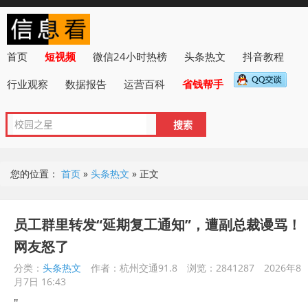
首页
短视频
微信24小时热榜
头条热文
抖音教程
行业观察
数据报告
运营百科
省钱帮手
您的位置：
首页
»
头条热文
»
正文
员工群里转发“延期复工通知”，遭副总裁谩骂！
网友怒了
分类：
头条热文
作者：杭州交通91.8
浏览：2841287
2026年8
月7日 16:43
"