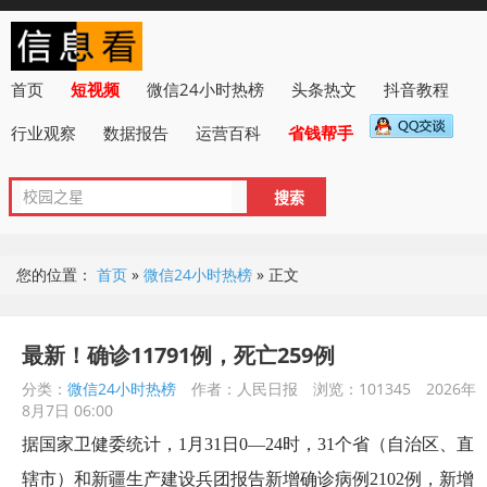
首页
短视频
微信24小时热榜
头条热文
抖音教程
行业观察
数据报告
运营百科
省钱帮手
您的位置：
首页
»
微信24小时热榜
»
正文
最新！确诊11791例，死亡259例
分类：
微信24小时热榜
作者：人民日报
浏览：101345
2026年
8月7日 06:00
据国家卫健委统计，1月31日0—24时，31个省（自治区、直
辖市）和新疆生产建设兵团报告新增确诊病例2102例，新增