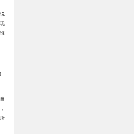
说
现
谁
的
自
世，
所