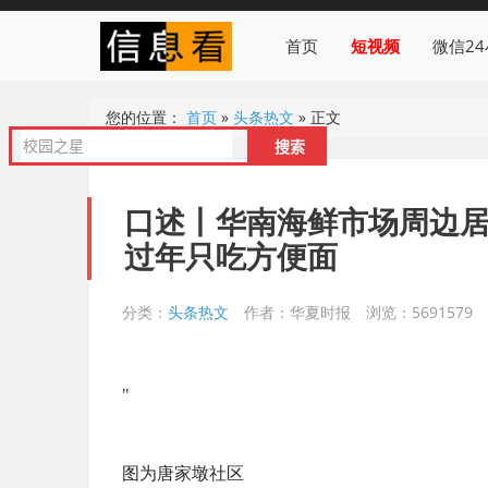
首页
短视频
微信2
您的位置：
首页
»
头条热文
»
正文
口述丨华南海鲜市场周边居
过年只吃方便面
分类：
头条热文
作者：华夏时报
浏览：5691579
"
图为唐家墩社区