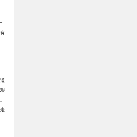
一
有
道
艰
。
走