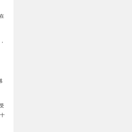
在
队，
感
受
十