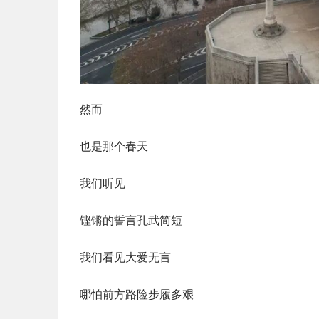
然而
也是那个春天
我们听见
铿锵的誓言孔武简短
我们看见大爱无言
哪怕前方路险步履多艰