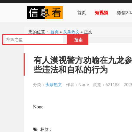
首页
短视频
微信2
您的位置：
首页
»
头条热文
»
正文
有人漠视警方劝喻在九龙
些违法和自私的行为
分类：
头条热文
作者：None
浏览：621188
202
None
标签：