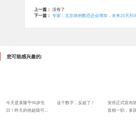
上一篇：
没有了
下一篇：
专家：北京病例数恐还会增加，未来20天到3
您可能感兴趣的:
今天是袁隆平90岁生
这个数字，反超了！
安倍正式宣布
日！昨天的他超级可可
首相一职，多
爱爱……