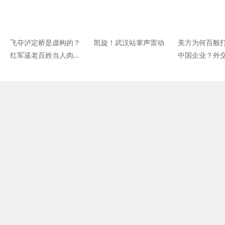
飞夺泸定桥是虚构的？
凯旋！武汉站掌声雷动
美方为何百般
红军逼老百姓当人肉盾
中国企业？外
牌？历史不容污蔑！
真实原因