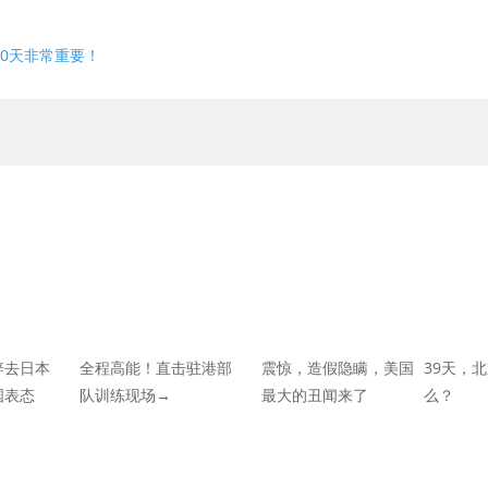
0天非常重要！
辞去日本
全程高能！直击驻港部
震惊，造假隐瞒，美国
39天，
国表态
队训练现场→
最大的丑闻来了
么？