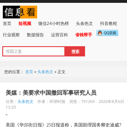
首页
短视频
微信24小时热榜
头条热文
抖音教程
行业观察
数据报告
运营百科
省钱帮手
您的位置：
首页
»
头条热文
»
正文
美媒：美要求中国撤回军事研究人员
分类：
头条热文
作者：环球时报
浏览：791269
2026年8月6日
13:20
"
美国《华尔街日报》25日报道称，美国助理国务卿史迪威7