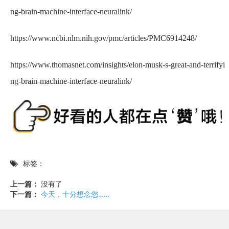
ng-brain-machine-interface-neuralink/
https://www.ncbi.nlm.nih.gov/pmc/articles/PMC6914248/
https://www.thomasnet.com/insights/elon-musk-s-great-and-terrifyi
ng-brain-machine-interface-neuralink/
标签：
上一篇：
没有了
下一篇：
今天，十分想念您……