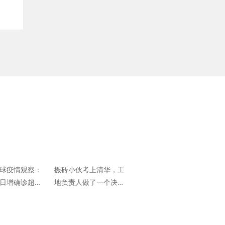
全球疫情观察：
搬砖小伙考上清华，工
国日增确诊超千
地负责人做了一个决
单日新增逾9万
定…
刷新纪录