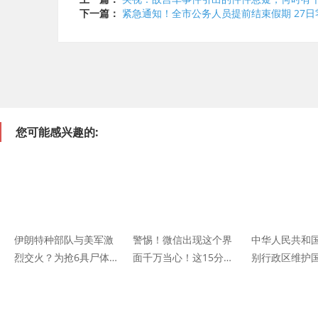
下一篇：
紧急通知！全市公务人员提前结束假期 27
您可能感兴趣的:
伊朗特种部队与美军激
警惕！微信出现这个界
中华人民共和
烈交火？为抢6具尸体
面千万当心！这15分钟
别行政区维护
拼了：飞机上究竟是谁
很关键
法（全文）