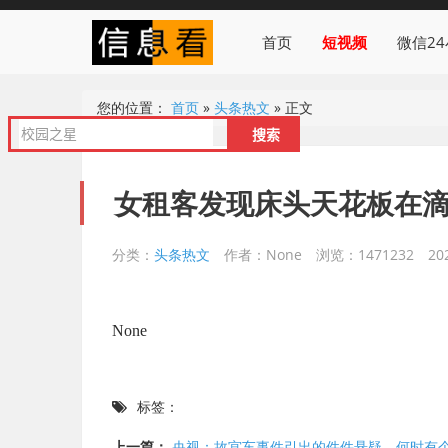
首页
短视频
微信2
您的位置：
首页
»
头条热文
»
正文
女租客发现床头天花板在
分类：
头条热文
作者：None
浏览：1471232
20
None
标签：
上一篇：
央视：故宫车事件引出的件件悬疑，何时有