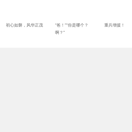
初心如磐，风华正茂
“爸！”“你是哪个？
重兵增援！
啊？”