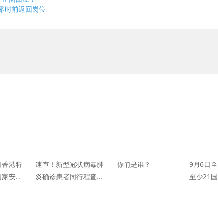
日零时前返回岗位
国香港特
速查！新型冠状病毒肺
你们是谁？
9月6日
国家安全
炎确诊患者同行程查询
至少21
工具来了
例 印度
例 再次