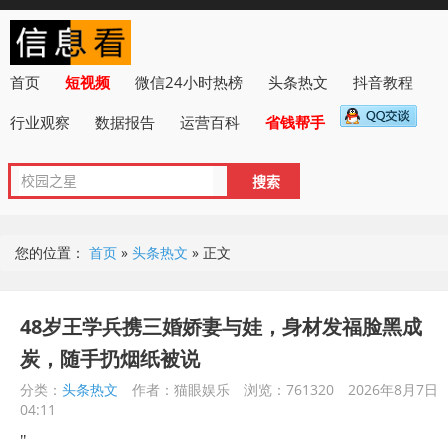
首页
短视频
微信24小时热榜
头条热文
抖音教程
行业观察
数据报告
运营百科
省钱帮手
您的位置：
首页
»
头条热文
»
正文
48岁王学兵携三婚娇妻与娃，身材发福脸黑成
炭，随手扔烟纸被说
分类：
头条热文
作者：猫眼娱乐
浏览：761320
2026年8月7日
04:11
"