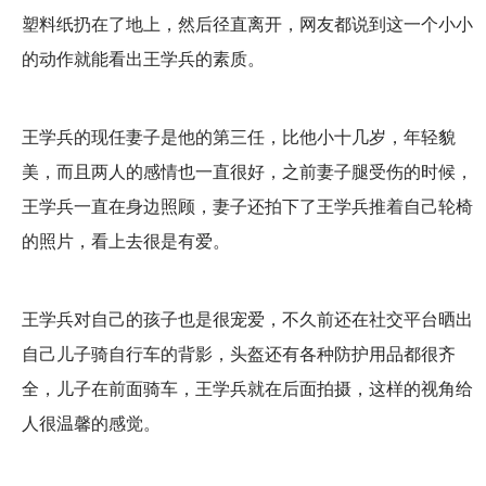
塑料纸扔在了地上，然后径直离开，网友都说到这一个小小
的动作就能看出王学兵的素质。
王学兵的现任妻子是他的第三任，比他小十几岁，年轻貌
美，而且两人的感情也一直很好，之前妻子腿受伤的时候，
王学兵一直在身边照顾，妻子还拍下了王学兵推着自己轮椅
的照片，看上去很是有爱。
王学兵对自己的孩子也是很宠爱，不久前还在社交平台晒出
自己儿子骑自行车的背影，头盔还有各种防护用品都很齐
全，儿子在前面骑车，王学兵就在后面拍摄，这样的视角给
人很温馨的感觉。