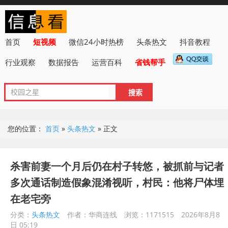
首页
短视频
微信24小时热榜
头条热文
抖音教程
行业观察
数据报告
运营百科
省钱帮手
您的位置：
首页
»
头条热文
»
正文
杀害前妻一个月后仍在村子转悠，被抓前与记者
多次通话制造假象混淆视听，村民：他将尸体埋
在老宅旁
分类：
头条热文
作者：华商连线
浏览：1171515
2026年8月8
日 05:19