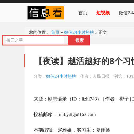
首页
短视频
微信2
您的位置：
首页
»
微信24小时热榜
»
正文
【夜读】越活越好的8个习
分类：
微信24小时热榜
作者：人民日报
浏览：101
来源：励志语录（ID：lizhi743） | 作者：橙子 
投稿邮箱：rmrbydtg@163.com
本期编辑：赵雅娇，实习生：夏佳鑫