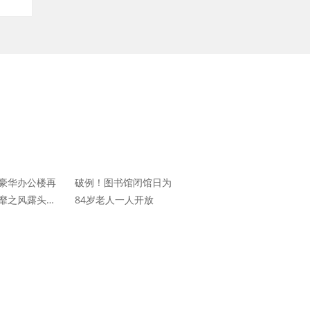
豪华办公楼再
破例！图书馆闭馆日为
靡之风露头就
84岁老人一人开放