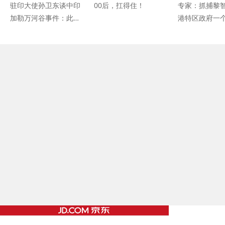
驻印大使孙卫东谈中印
00后，扛得住！
专家：抓捕黎
加勒万河谷事件：此次
港特区政府一
事件完全由印方挑起 责
管制信号
任不在中方