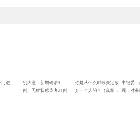
正门进
别大意！新增确诊3
你是从什么时候决定放
中纪委：
例、无症状感染者21例
弃一个人的？（真相扎
现，对奢
心）
打