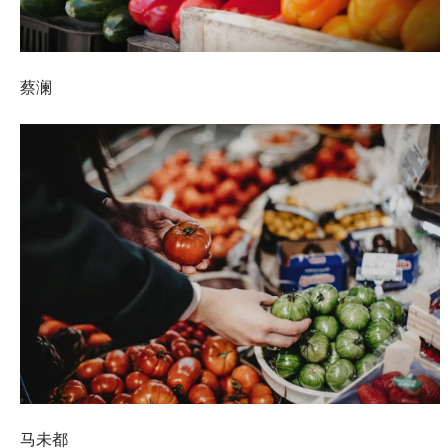
蔡澜
马未都