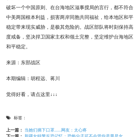
破坏一个中国原则、在台海地区滋事搅局的言行，都不符合
中美两国根本利益，损害两岸同胞共同福祉，给本地区和平
稳定带来现实威胁，是极其危险的。战区部队将时刻保持高
度戒备，坚决捍卫国家主权和领土完整，坚定维护台海地区
和平稳定。
来源：东部战区
本期编辑：胡程远、蒋川
觉得好看，请点这里↓↓↓
标签：
上一篇：
当她们摘下口罩……网友：太心疼
下一篇：
新疆女特警反恐记忆：恐怖分子可不会管你是男是女