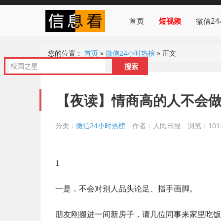
首页
短视频
微信2
您的位置：
首页
»
微信24小时热榜
»
正文
【夜读】情商高的人不会
分类：
微信24小时热榜
作者：人民日报
浏览：101
1
一是，不会对别人品头论足、指手画脚。
朋友刚搬进一间新房子，请几位同事来家里吃饭