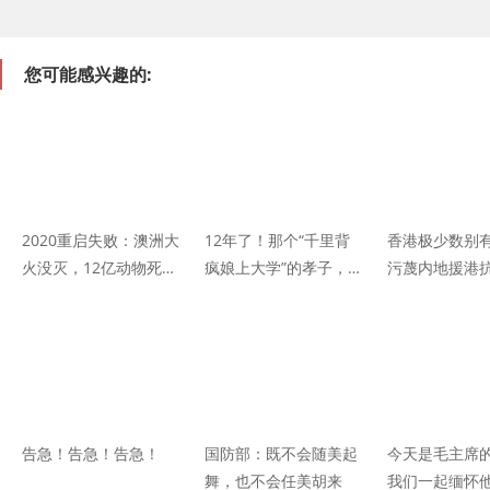
您可能感兴趣的:
2020重启失败：澳洲大
12年了！那个“千里背
香港极少数别
火没灭，12亿动物死
疯娘上大学”的孝子，现
污蔑内地援港
亡，65万蝙蝠飞出……
在怎么样了？
措 国务院港澳
中联办、港府
告急！告急！告急！
国防部：既不会随美起
今天是毛主席
舞，也不会任美胡来
我们一起缅怀他