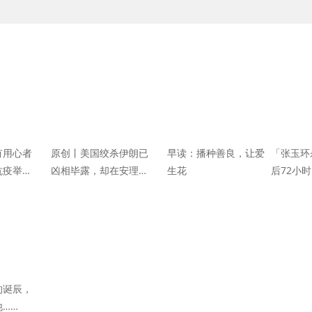
有用心者
原创丨美国绞杀伊朗已
早读：播种善良，让爱
「张玉环
抗疫举
凶相毕露，却在安理会
生花
后72小
办、香港
遭遇惨败！中东后续形
20件小
发声
势却越发凶险
的诞辰，
……