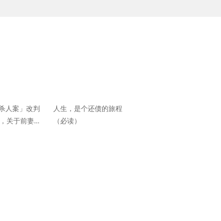
杀人案」改判
人生，是个还债的旅程
时，关于前妻的
（必读）
事曝光。