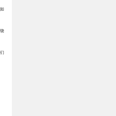
如
饶
们