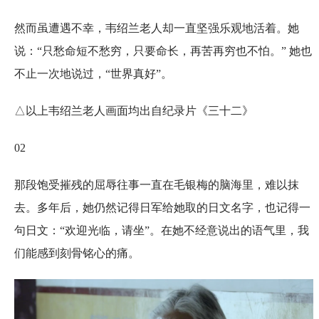
然而虽遭遇不幸，韦绍兰老人却一直坚强乐观地活着。她
说：“只愁命短不愁穷，只要命长，再苦再穷也不怕。” 她也
不止一次地说过，“世界真好”。
△以上韦绍兰老人画面均出自纪录片《三十二》
02
那段饱受摧残的屈辱往事一直在毛银梅的脑海里，难以抹
去。多年后，她仍然记得日军给她取的日文名字，也记得一
句日文：“欢迎光临，请坐”。在她不经意说出的语气里，我
们能感到刻骨铭心的痛。