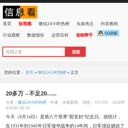
首页
短视频
微信24小时热榜
头条热文
抖音教程
行业观察
数据报告
运营百科
省钱帮手
您的位置：
首页
»
微信24小时热榜
»
正文
20多万→不足20……
分类：
微信24小时热榜
作者：央视新闻
浏览：101355
2026年
8月8日 00:39
今天（8月14日）是第八个世界“慰安妇”纪念日。据统计，
在1931年到1945年日军侵华战争的14年间，日军强征掳掠了