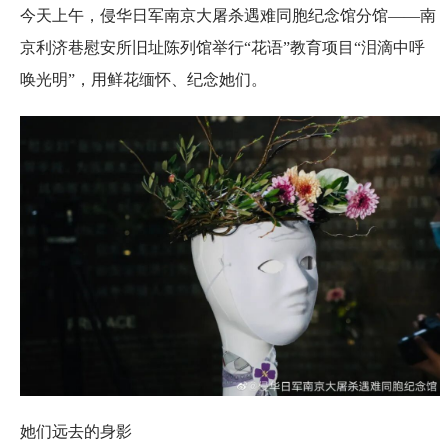
今天上午，侵华日军南京大屠杀遇难同胞纪念馆分馆——南
京利济巷慰安所旧址陈列馆举行“花语”教育项目“泪滴中呼
唤光明”，用鲜花缅怀、纪念她们。
她们远去的身影