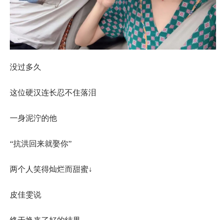
没过多久
这位硬汉连长忍不住落泪
一身泥泞的他
“抗洪回来就娶你”
两个人笑得灿烂而甜蜜↓
皮佳雯说