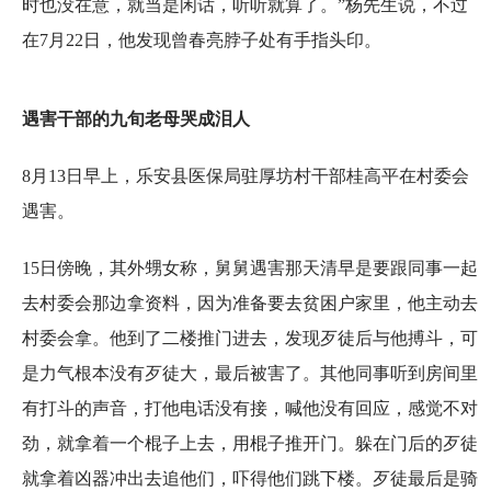
时也没在意，就当是闲话，听听就算了。”杨先生说，不过
在7月22日，他发现曾春亮脖子处有手指头印。
遇害干部的九旬老母哭成泪人
8月13日早上，乐安县医保局驻厚坊村干部桂高平在村委会
遇害。
15日傍晚，其外甥女称，舅舅遇害那天清早是要跟同事一起
去村委会那边拿资料，因为准备要去贫困户家里，他主动去
村委会拿。他到了二楼推门进去，发现歹徒后与他搏斗，可
是力气根本没有歹徒大，最后被害了。其他同事听到房间里
有打斗的声音，打他电话没有接，喊他没有回应，感觉不对
劲，就拿着一个棍子上去，用棍子推开门。躲在门后的歹徒
就拿着凶器冲出去追他们，吓得他们跳下楼。歹徒最后是骑