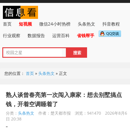
首页
短视频
微信24小时热榜
头条热文
抖音教程
行业观察
数据报告
运营百科
省钱帮手
您的位置：
首页
»
头条热文
»
正文
熟人谈曾春亮第一次闯入康家：想去别墅搞点
钱，开着空调睡着了
分类：
头条热文
作者：楚天都市报
浏览：941470
2026年8月6
日 20:38
"