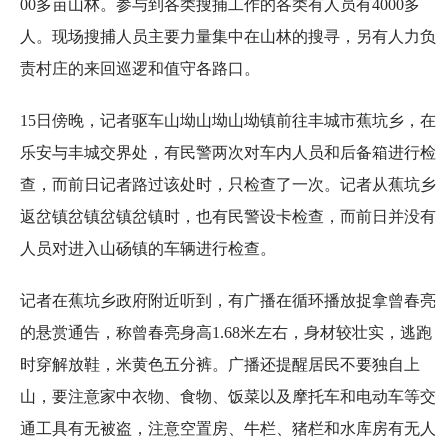
00多亩山林。参与到各类搜捕工作的各类有人员有4000多
人。现场搜捕人员主要力量集中在山林的搜寻，另有人力负
责村庄的来回巡逻和值守各路口。
15日傍晚，记者驱车山坳山坳山坳镇前往丰城市蕉坑乡，在
乐安与丰城交界处，有民警两次对车内人员和后备箱进行检
查，而前日记者路过该处时，只检查了一次。记者从蕉坑乡
返岔镇岔镇岔镇岔镇时，也有民警设卡检查，而前日并没有
人员对进入山砀镇的车辆进行检查。
记者在蕉坑乡政府附近听到，有广播在循环播放捉拿曾春亮
的悬赏通告，称曾春亮身高1.68米左右，身材较壮实，逃跑
时穿解放鞋，米黄色五分裤。广播还提醒居民不要独自上
山，要注意家中衣物、食物、饭菜以及摩托车和电动车等交
通工具有无被盗，注意空置房、牛栏、猪栏和水库房有无人