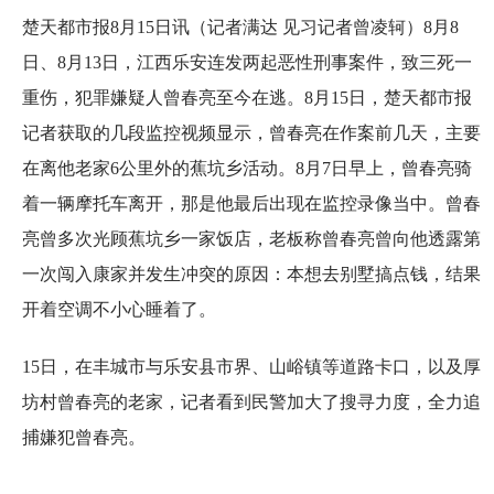
楚天都市报8月15日讯（记者满达 见习记者曾凌轲）8月8
日、8月13日，江西乐安连发两起恶性刑事案件，致三死一
重伤，犯罪嫌疑人曾春亮至今在逃。8月15日，楚天都市报
记者获取的几段监控视频显示，曾春亮在作案前几天，主要
在离他老家6公里外的蕉坑乡活动。8月7日早上，曾春亮骑
着一辆摩托车离开，那是他最后出现在监控录像当中。曾春
亮曾多次光顾蕉坑乡一家饭店，老板称曾春亮曾向他透露第
一次闯入康家并发生冲突的原因：本想去别墅搞点钱，结果
开着空调不小心睡着了。
15日，在丰城市与乐安县市界、山峪镇等道路卡口，以及厚
坊村曾春亮的老家，记者看到民警加大了搜寻力度，全力追
捕嫌犯曾春亮。