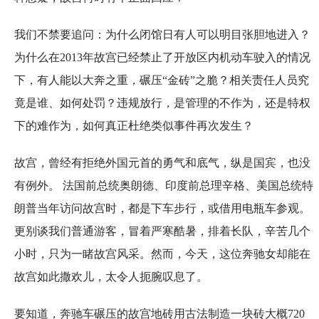
我们不禁要追问：为什么闭馆日有人可以明目张胆地进入？
为什么在2013年故宫已经禁止了开放区内机动车驶入的情况
下，有人能以大奔之重，碾压“金砖”之脆？相关责任人员究
竟是谁、如何处罚？违规放行，是管理的不作为，还是特权
下的难作为，如何真正杜绝类似事件再次发生？
故宫，曾经有拒绝外国元首的勇气和底气，纵是国宾，也没
有例外。 法国前总统奥朗德、印度前总理辛格、美国总统特
朗普当年访问故宫时，都是下车步行，或借用电瓶车参观。
更别谈我们普通游客，冒着严寒酷暑，排着长队，辛苦几个
小时，只为一睹故宫风采。然而，今天，这位奔驰女却能在
故宫如此撒欢儿，太令人扼腕叹息了。
要知道，奔驰车碾压的故宫地砖用古法制造一块砖大概720