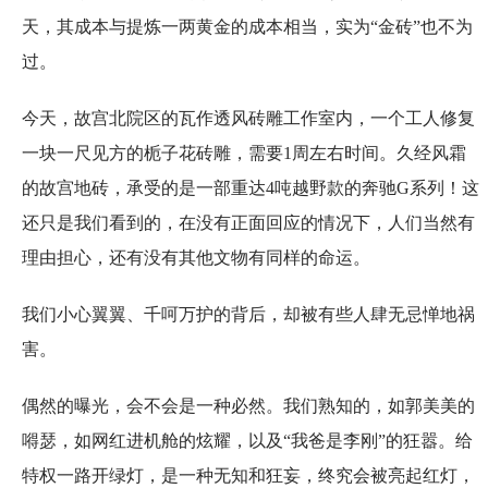
天，其成本与提炼一两黄金的成本相当，实为“金砖”也不为
过。
今天，故宫北院区的瓦作透风砖雕工作室内，一个工人修复
一块一尺见方的栀子花砖雕，需要1周左右时间。久经风霜
的故宫地砖，承受的是一部重达4吨越野款的奔驰G系列！这
还只是我们看到的，在没有正面回应的情况下，人们当然有
理由担心，还有没有其他文物有同样的命运。
我们小心翼翼、千呵万护的背后，却被有些人肆无忌惮地祸
害。
偶然的曝光，会不会是一种必然。我们熟知的，如郭美美的
嘚瑟，如网红进机舱的炫耀，以及“我爸是李刚”的狂嚣。给
特权一路开绿灯，是一种无知和狂妄，终究会被亮起红灯，