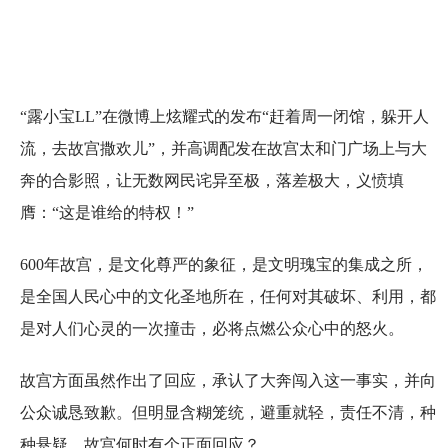
“露小宝LL”在微博上炫耀式的发布“赶着周一闭馆，躲开人
流，去故宫撒欢儿”，并高调配发在故宫太和门广场上与大
奔的合影照，让无数网民诧异至极，落差极大，义愤填
膺：“这是谁给的特权！”
600年故宫，是文化尊严的象征，是文明瑰宝的集成之所，
是全国人民心中的文化圣地所在，任何对其破坏、利用，都
是对人们心灵的一次撞击，必将点燃公众心中的怒火。
故宫方面虽然作出了回应，承认了大奔闯入这一事实，并向
公众诚恳致歉。但明显含糊笼统，避重就轻，责任不清，种
种悬疑，故宫何时有个正面回应？