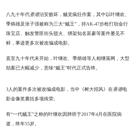
八九十年代
香港
治安败坏，贼党疯狂作案，其中以叶继欢、
季炳雄及张子强被称为三大“贼王”，持AK-47步枪打劫金行
珠宝店、触发警匪街头驳火、绑架知名富豪等案件屡见不
鲜，事迹更多次被改编成电影。
直至九十年代末开始，叶继欢、季炳雄等人相继落网，大型
劫案已大幅减少，意味“贼王”时代正式告终。
3人的案件多次被改编成电影，当中《树大招风》在
香港
电
影金像奖囊括多项殊荣。
有“一代贼王”之称的叶继欢因肺癌于2017年4月在医院病
逝，终年55岁。