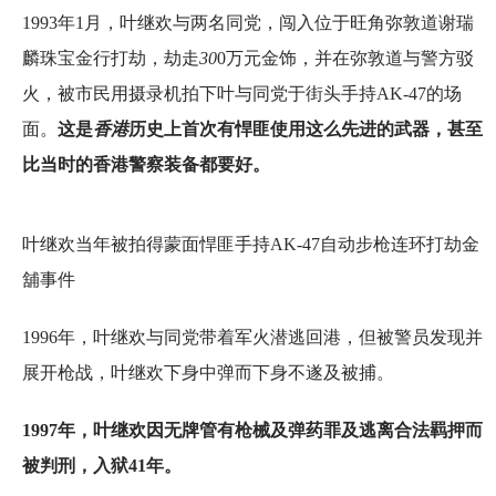
1993年1月，叶继欢与两名同党，闯入位于旺角弥敦道谢瑞
麟珠宝金行打劫，劫走
30
0万元金饰，并在弥敦道与警方驳
火，被市民用摄录机拍下叶与同党于街头手持AK-47的场
面。
这是
香港
历史上首次有悍匪使用这么先进的武器，甚至
比当时的香港警察装备都要好。
叶继欢当年被拍得蒙面悍匪手持AK-47自动步枪连环打劫金
舖事件
1996年，叶继欢与同党带着军火潜逃回港，但被警员发现并
展开枪战，叶继欢下身中弹而下身不遂及被捕。
1997年，叶继欢因无牌管有枪械及弹药罪及逃离合法羁押而
被判刑，入狱41年。