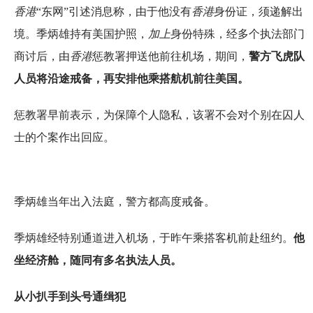
香港
“东网”引述消息称，由于他没有
香港
身份证，须递解出
境。季炳雄持有美国护照，
加上
身份特殊，经多个执法部门
商讨后，由
香港
惩教署押送他前往机场，期间，
警方飞虎队
人员将沿途戒备，再安排他乘搭航机前往美国。
惩教署早前表示，为保障个人隐私，该署不会对个别在囚人
士的个案作出回应。
季炳雄当年出入法庭，警方都高度戒备。
季炳雄经特别通道进入机场，于昨午乘搭客机前赴纽约。
他
坐经济舱，随同有多名执法人员。
从小扒手到头号通缉犯