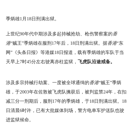
季炳雄1月18日刑满出狱。
上世纪90年代中期涉及多起持械抢劫、枪伤警察案的
香
港
“贼王”季炳雄在服刑17年后，18日刑满出狱。据
香港
“东
网”《头条日报》等港媒18日报道，载有季炳雄的车队于当
天早上7时45分左右驶离赤柱监狱，
飞虎队沿途戒备。
涉及多宗持械行劫案、一度被全球通缉的
香港
“贼王”季炳
雄，于2003年在佐敦被飞虎队擒获后，被判监禁24年，在扣
减三分一刑期后，服刑17年的季炳雄，于18日刑满出狱。18
日清晨6时许，已有大批媒体到场，警方电单车护送队也驶
进监狱候命。