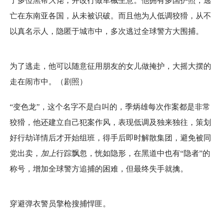
了多位黑帮
大佬
，并改行做军械生意。他拥有多国护照，逃
亡在东南亚各国，从未被识破。而且他为人低调狡猾，从不
以真名示人，隐匿于城市中，多次逃过全球警方大围捕。
为了逃走，他可以随意征用朋友的女儿做掩护，大摇大摆的
走在闹市中。（剧照）
“变色龙”，这个名字不是白叫的，季炳雄每次作案都是非常
狡猾，他还建立自己犯案作风，表现低调及独来独往，策划
好行劫详情后才开始组班，得手后即时解散集团，避免被同
党出卖，
加上
行踪飘忽，恍如隐形，在黑道中也有“隐者”的
称号，增加全球警方追捕的困难，但最终失手就擒。
穿避弹衣警员擎枪搜捕悍匪。