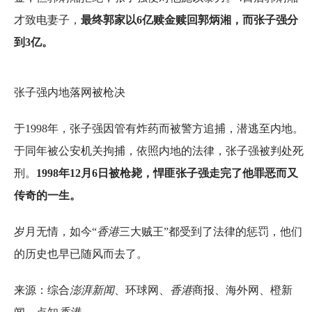
才致电妻子，
最终郭家以6亿赎金赎回郭炳湘，而张子强分
到3亿。
张子强内地落网被枪决
于1998年，张子强因管有炸药而被警方追捕，潜逃至内地。
于同年被公安机关拘捕，依照内地的法律，张子强被判处死
刑。
1998年12月6日被枪毙，悍匪张子强走完了他罪恶而又
传奇的一生。
岁月无情，如今“
香港
三大贼王”都受到了法律的惩罚，他们
的历史也早已随风而去了。
来源：综合
澎湃新闻
、环球网、
香港
商报、海外网、橙新