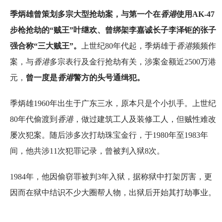
季炳雄曾策划多宗大型抢劫案，与第一个在
香港
使用AK-47
步枪抢劫的“贼王”叶继欢、曾绑架李嘉诚长子李泽钜的张子
强合称“三大贼王”。
上世纪80年代起，季炳雄于
香港
频频作
案，与
香港
多宗表行及金行抢劫有关，涉案金额近2500万港
元，
曾一度是
香港
警方的头号通缉犯。
季炳雄1960年出生于广东三水，原本只是个小扒手。上世纪
80年代偷渡到
香港
，做过建筑工人及装修工人，但贼性难改
屡次犯案。随后涉多次打劫珠宝金行，于1980年至1983年
间，他共涉11次犯罪记录，曾被判入狱8次。
1984年，他因偷窃罪被判3年入狱，据称狱中打架厉害，更
因而在狱中结识不少大圈帮人物，出狱后开始其打劫事业。