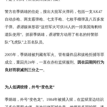
警方在季炳雄的住处，搜出大批军火弹药，包括一支AK47
自动步枪、两支霰弹枪、七支手枪、七枚手榴弹及八百多发
子弹。
香港
媒体形容“这些军火可供16人的一排美国海豹特
遣队使用”。抓获季炳雄，
香港
警方动用了有名的特警部
队“飞虎队”上百名队员。
2005年，季炳雄被判藏有军火、管有爆炸品和拔枪拒捕等罪
成立，重囚共24年，一直在赤柱监狱服刑。
因在囚期间行为
良好而获减刑三分之一
。
为人低调狡猾，外号“变色龙”
季炳雄，外号“变色龙”。1984年被捕入狱，在监狱里边结识