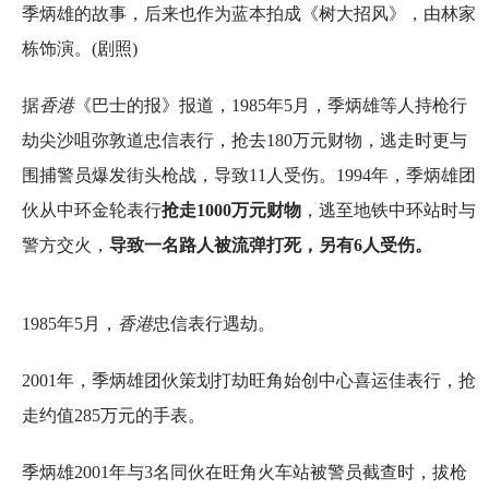
季炳雄的故事，后来也作为蓝本拍成《树大招风》，由林家
栋饰演。(剧照)
据
香港
《巴士的报》报道，1985年5月，季炳雄等人持枪行
劫尖沙咀弥敦道忠信表行，抢去180万元财物，逃走时更与
围捕警员爆发街头枪战，导致11人受伤。1994年，季炳雄团
伙从中环金轮表行
抢走1000万元财物
，逃至地铁中环站时与
警方交火，
导致一名路人被流弹打死，另有6人受伤。
1985年5月，
香港
忠信表行遇劫。
2001年，季炳雄团伙策划打劫旺角始创中心喜运佳表行，抢
走约值285万元的手表。
季炳雄2001年与3名同伙在旺角火车站被警员截查时，拔枪