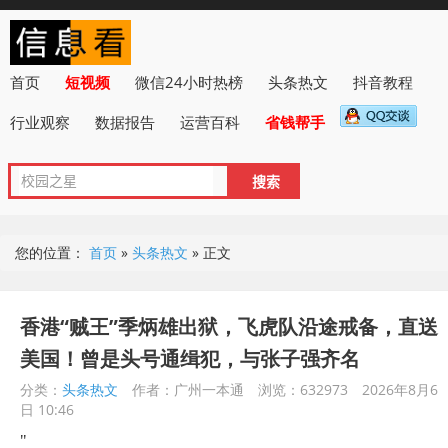
首页
短视频
微信24小时热榜
头条热文
抖音教程
行业观察
数据报告
运营百科
省钱帮手
您的位置：
首页
»
头条热文
»
正文
香港“贼王”季炳雄出狱，飞虎队沿途戒备，直送
美国！曾是头号通缉犯，与张子强齐名
分类：
头条热文
作者：广州一本通
浏览：632973
2026年8月6
日 10:46
"