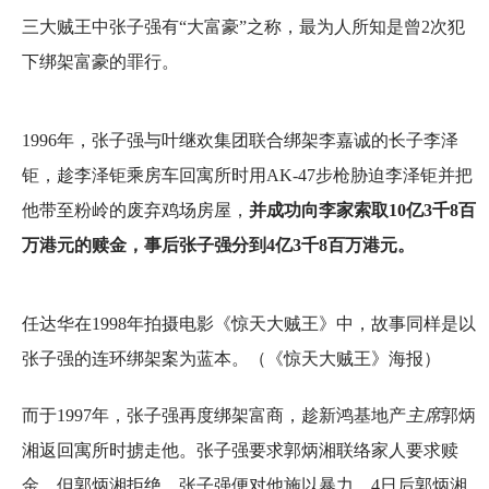
三大贼王中张子强有“大富豪”之称，最为人所知是曾2次犯
下绑架富豪的罪行。
1996年，张子强与叶继欢集团联合绑架李嘉诚的长子李泽
钜，趁李泽钜乘房车回寓所时用AK-47步枪胁迫李泽钜并把
他带至粉岭的废弃鸡场房屋，
并成功向李家索取10亿3千8百
万港元的赎金，事后张子强分到4亿3千8百万港元。
任达华在1998年拍摄电影《惊天大贼王》中，故事同样是以
张子强的连环绑架案为蓝本。（《惊天大贼王》海报）
而于1997年，张子强再度绑架富商，趁新鸿基地产
主席
郭炳
湘返回寓所时掳走他。张子强要求郭炳湘联络家人要求赎
金，但郭炳湘拒绝，张子强便对他施以暴力。4日后郭炳湘