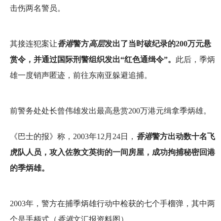
击伤两名警员。
其接连犯案让
香港
警方
高层
发出了当时破纪录的200万元悬
赏令，并通过国际刑警组织发出“红色通缉令”。
此后，季炳
雄一度销声匿迹，前往东南亚躲避追捕。
前警务处处长曾伟雄发出最高悬赏200万港元缉拿季炳雄。
《巴士的报》称，2003年12月24日，
香港
警方出动数十名飞
虎队人员，攻入佐敦文英街的一间房屋，成功拘捕秘密回港
的季炳雄。
2003年，警方在捕季炳雄行动中检获的七个手榴弹，其中两
个是手柄式（
香港
文汇报资料图）