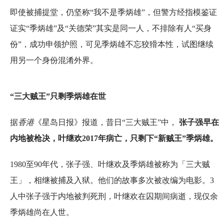
即使被捕提堂，仍坚称“我不是季炳雄”，但警方经指模鉴证
证实“季炳雄”及“关德荣”其实是同一人，不排除有人“买身
份”，成功申领护照，可见季炳雄不忘狡猾本性，试图继续
用另一个身份混淆外界。
“三大贼王”只剩季炳雄在世
据
香港
《星岛日报》报道，昔日“三大贼王”中，
张子强早在
内地被枪决，叶继欢2017年病亡，只剩下“新贼王”季炳雄。
1980至90年代，张子强、叶继欢及季炳雄被称为「三大贼
王」，相继被捕及入狱。他们的故事多次被改编为电影。3
人中张子强于内地被判死刑，叶继欢在囚期间病逝，现仅余
季炳雄尚在人世。