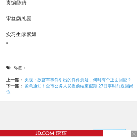
责编|陈倩
审签|魏礼园
实习生|李紫媚
"
标签：
上一篇：
央视：故宫车事件引出的件件悬疑，何时有个正面回应？
下一篇：
紧急通知！全市公务人员提前结束假期 27日零时前返回岗
位
©2017 - 2020 / 信息看 /
粤ICP备17153186号-2
，