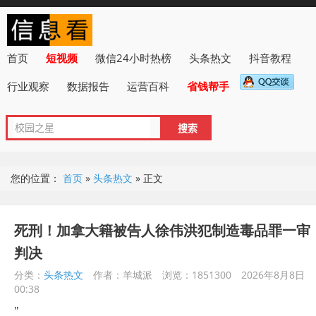
首页
短视频
微信24小时热榜
头条热文
抖音教程
行业观察
数据报告
运营百科
省钱帮手
您的位置：
首页
»
头条热文
»
正文
死刑！加拿大籍被告人徐伟洪犯制造毒品罪一审
判决
分类：
头条热文
作者：羊城派
浏览：1851300
2026年8月8日
00:38
"