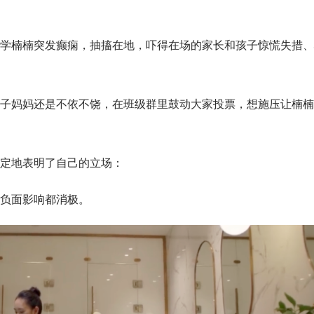
学楠楠突发癫痫，抽搐在地，吓得在场的家长和孩子惊慌失措、
子妈妈还是不依不饶，在班级群里鼓动大家投票，想施压让楠楠
定地表明了自己的立场：
负面影响都消极。