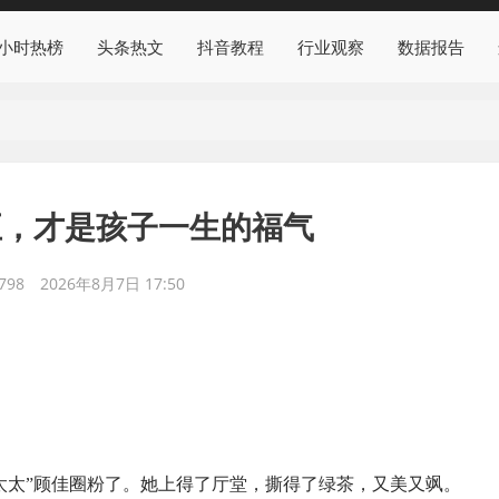
4小时热榜
头条热文
抖音教程
行业观察
数据报告
正，才是孩子一生的福气
798
2026年8月7日 17:50
太太”顾佳圈粉了。她上得了厅堂，撕得了绿茶，又美又飒。