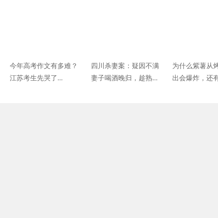
官员落马
今年高考作文有多难？
四川杀妻案：疑因不满
为什么紫薯从
江苏考生先哭了…
妻子喝酒晚归，趁熟睡
出会爆炸，还
杀害后从县城运回老家
物容易“炸”？
掩埋，两人长期两地分
居闹过离婚