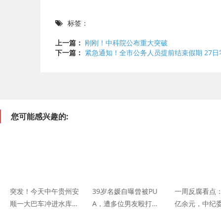
标签：
上一篇：
刚刚！中科院公布重大突破
下一篇：
紧急通知！全市公务人员提前结束假期 27
您可能感兴趣的:
​突发！今天中午贵州安
39岁名媛自曝曾被PU
一周反腐看点：
顺一大巴车冲进水库，
A，遭多位男友殴打，
亿余元，中纪
车内有若干学生
甚至被虐待勒颈
查20年，这里