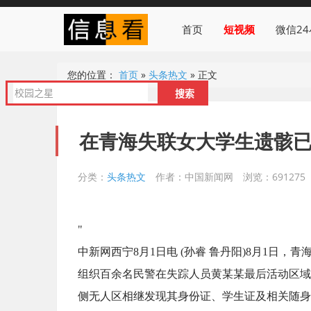
首页
短视频
微信2
您的位置：
首页
»
头条热文
»
正文
在青海失联女大学生遗骸已
分类：
头条热文
作者：中国新闻网
浏览：691275
"
中新网西宁8月1日电 (孙睿 鲁丹阳)8月1日
组织百余名民警在失踪人员黄某某最后活动区域全
侧无人区相继发现其身份证、学生证及相关随身