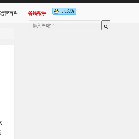
运营百科
省钱帮手
局
南
遗