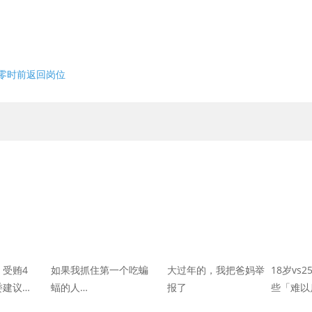
日零时前返回岗位
受贿4
如果我抓住第一个吃蝙
大过年的，我把爸妈举
18岁vs
委建议倒
蝠的人…
报了
些「难以
有40多个
化？