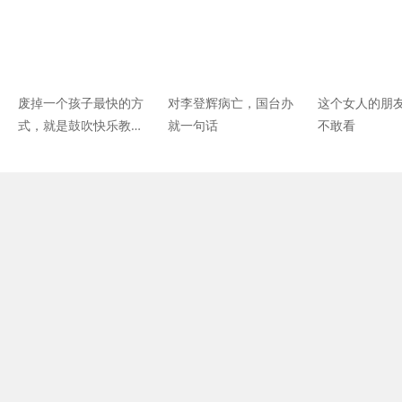
废掉一个孩子最快的方
对李登辉病亡，国台办
这个女人的朋
式，就是鼓吹快乐教
就一句话
不敢看
育！