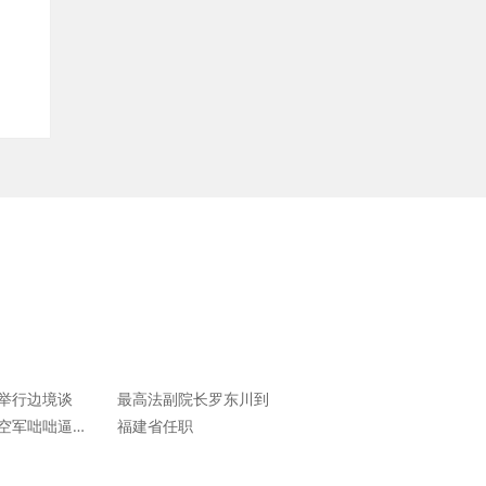
举行边境谈
最高法副院长罗东川到
空军咄咄逼
福建省任职
空军能否镇住