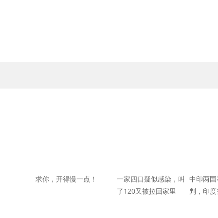
求你，开得慢一点！
一家四口疑似感染，叫
中印两国
了120又被拉回家里
判，印度
人，中国
全场