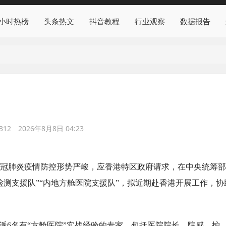
4小时热榜
头条热文
抖音教程
行业观察
数据报告
312
2026年8月8日 04:23
新冠肺炎疫情防控形势严峻，应香港特区政府请求，在中央统筹
检测支援队”“内地方舱医院支援队”，拟近期赴香港开展工作，协
派6名有“方舱医院”实战经验的专家，包括医院院长，院感、护