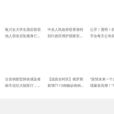
银川女大学生酒后留宿
中央人民政府驻香港特
公开！透明！
他人宿舍后坠楼身亡，
别行政区维护国家安全
字会每天公布
法院认定曾遭其“干哥
公署8日上午在香港揭
收支情况
哥”强制猥亵
牌
台首例新型肺炎感染者
【战疫全时区】俄罗斯
“疫情未来一个
称不信任大陆医疗，致
新增7113例确诊病例
现爆发高潮！”
全机46人被监控
累计逾61万例
学教授于晓华
染人数总量取
干预力度