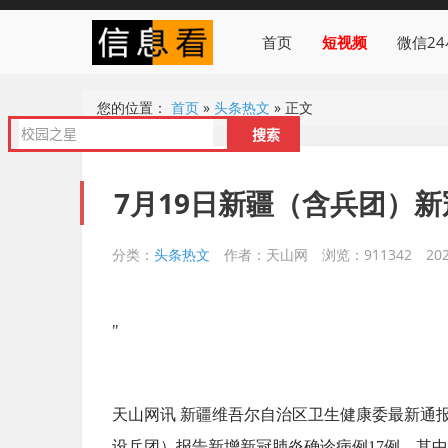
首页
短视频
微信2
您的位置：
首页
»
头条热文
»
正文
7月19日新疆（含兵团）
分类：
头条热文
作者：天山网
浏览：911342
20
"
天山网讯 新疆维吾尔自治区卫生健康委最新通报，
设兵团）报告新增新冠肺炎确诊病例17例，其中