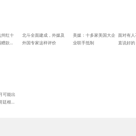
杭州红十
北斗全面建成，外媒及
美媒：十多家美国大企
面对有人
捐赠款物
外国专家这样评价
业联手抵制
直说好的
谢谢，他
月可能出
哥廷根大
：病毒感
决于政府