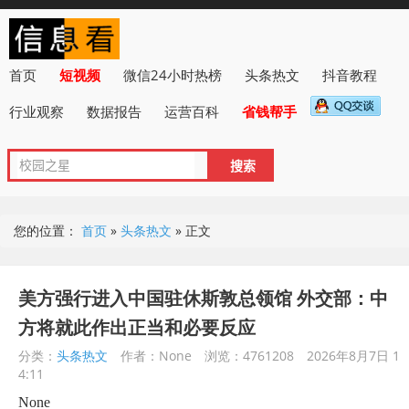
首页
短视频
微信24小时热榜
头条热文
抖音教程
行业观察
数据报告
运营百科
省钱帮手
您的位置：
首页
»
头条热文
»
正文
美方强行进入中国驻休斯敦总领馆 外交部：中
方将就此作出正当和必要反应
分类：
头条热文
作者：None
浏览：4761208
2026年8月7日 1
4:11
None