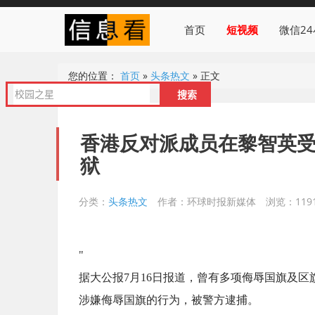
首页
短视频
微信2
您的位置：
首页
»
头条热文
»
正文
香港反对派成员在黎智英受
狱
分类：
头条热文
作者：环球时报新媒体
浏览：1191
"
据大公报7月16日报道，曾有多项侮辱国旗及区
涉嫌侮辱国旗的行为，被警方逮捕。