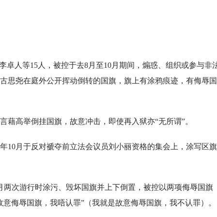
李卓人等15人，被控于去8月至10月期间，煽惑、组织或参与非
。古思尧在庭外公开挥动倒转的国旗，旗上有涂鸦痕迹，有侮辱
言藉高举倒挂国旗，故意冲击，即使再入狱亦“无所谓”。
8年10月于反对褫夺前立法会议员刘小丽资格的集会上，涂写区
10月两次游行时涂污、毁坏国旗并上下倒置，被控以两项侮辱国旗
故意侮辱国旗，我唔认罪”（我就是故意侮辱国旗，我不认罪）。