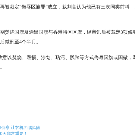
年3月再被裁定“侮辱区旗罪”成立，裁判官认为他已有三次同类前科，
时，分别焚烧国旗及涂黑国旗与香港特区区旗，经审讯后被裁定3项侮
后减刑至4个半月。
故意以焚烧、毁损、涂划、玷污、践踏等方式侮辱国旗或国徽，
。
侦察 让客机面临风险
0天非常重要！