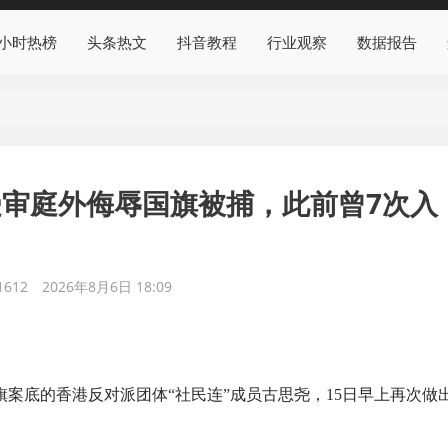
4小时热榜
头条热文
抖音教程
行业观察
数据报告
审庭外侮辱国旗被捕，此前曾7次入
612
2026年8月6日 18:09
旗案底的香港反对派团体“社民连”成员古思尧，15日早上再次做