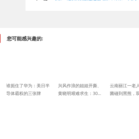
您可能感兴趣的:
谁扼住了华为：美日半
兴风作浪的姐姐开撕、
云南丽江一老
导体霸权的三张牌
黄晓明艰难求生：30
菌碰到黑熊，
+的女人，真的太野
滚落山坡……-
了！
手机光明网