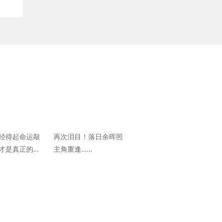
经得起命运敲
再次泪目！落日余晖照
才是真正的人
主角重逢……