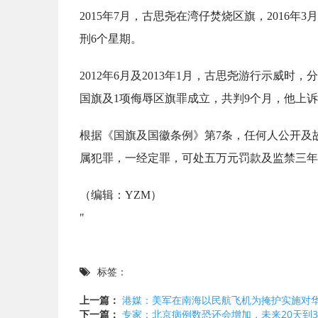
2015年7月，古思尧在湾仔焚烧区旗，2016
刑6个星期。
2012年6月及2013年1月，古思尧游行示威
国旗及1项侮辱区旗罪成立，共判9个月，他上诉
根据《国旗及国徽条例》第7条，任何人公开及
属犯罪，一经定罪，可处五万元罚款及监禁三年
（编辑：YZM）
"
标签：
上一篇：
港媒：美军在南海以民航飞机为掩护实施对华
下一篇：
专家：北京病例数恐还会增加，未来20天到3