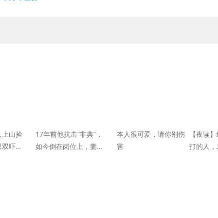
人上山捡
17年前他抗击“非典”，
本人很可爱，请你别伤
【夜读】
双双吓懵
如今倒在岗位上，妻子
害
打的人，
今日头条-
却做出一个出人意料的
生赢家
决定……