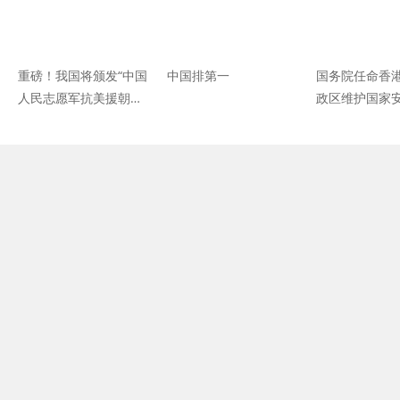
重磅！我国将颁发“中国
中国排第一
国务院任命香
人民志愿军抗美援朝出
政区维护国家
国作战70周年”纪念章
会秘书长