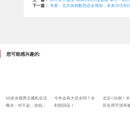
下一篇：
专家：北京病例数恐还会增加，未来20天到3
您可能感兴趣的:
60岁央视男主播私生活
今年会有大洪水吗？水
​北京+36例！
曝光：对不起，你轻易
利部回应！
区长周宇清等
给人贴标签的样子真肤
张文宏带来一
浅
息、一个坏消