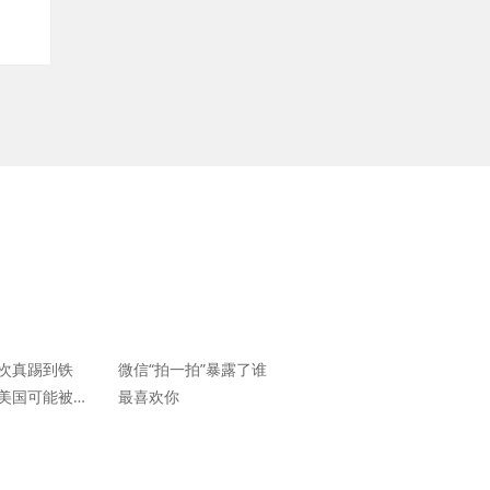
次真踢到铁
微信“拍一拍”暴露了谁
美国可能被制
最喜欢你