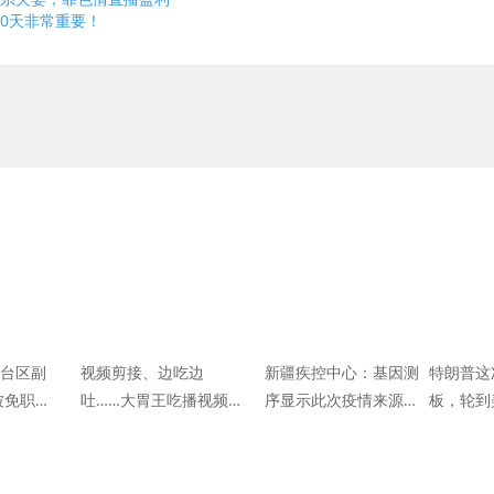
0天非常重要！
丰台区副
视频剪接、边吃边
新疆疾控中心：基因测
特朗普这
被免职；
吐……大胃王吃播视频
序显示此次疫情来源于
板，轮到
个好消
竟是这样制作的！
同一传染源
裁了
息