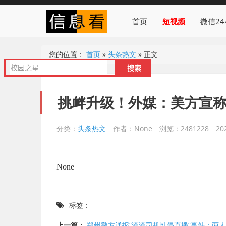
首页
短视频
微信2
您的位置：
首页
»
头条热文
»
正文
挑衅升级！外媒：美方宣
分类：
头条热文
作者：None
浏览：2481228
20
None
标签：
上一篇：
郑州警方通报“滴滴司机性侵直播”事件：两