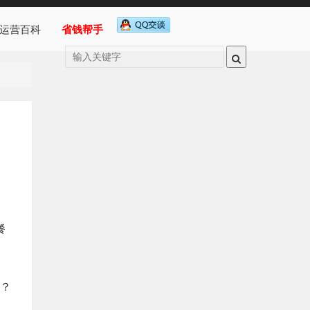
运营百科
省钱帮手
餐
？